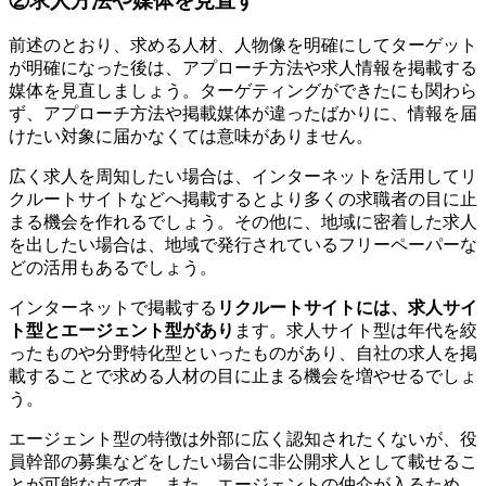
②求人方法や媒体を見直す
前述のとおり、求める人材、人物像を明確にしてターゲット
が明確になった後は、アプローチ方法や求人情報を掲載する
媒体を見直しましょう。ターゲティングができたにも関わら
ず、アプローチ方法や掲載媒体が違ったばかりに、情報を届
けたい対象に届かなくては意味がありません。
広く求人を周知したい場合は、インターネットを活用してリ
クルートサイトなどへ掲載するとより多くの求職者の目に止
まる機会を作れるでしょう。その他に、地域に密着した求人
を出したい場合は、地域で発行されているフリーペーパーな
どの活用もあるでしょう。
インターネットで掲載する
リクルートサイトには、求人サイ
ト型とエージェント型があり
ます。求人サイト型は年代を絞
ったものや分野特化型といったものがあり、自社の求人を掲
載することで求める人材の目に止まる機会を増やせるでしょ
う。
エージェント型の特徴は外部に広く認知されたくないが、役
員幹部の募集などをしたい場合に非公開求人として載せるこ
とが可能な点です。また、エージェントの仲介が入るため、