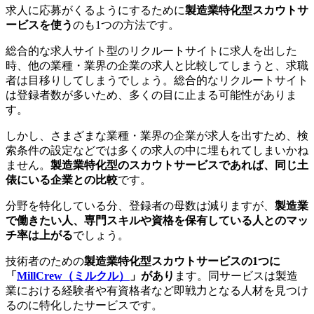
求人に応募がくるようにするために
製造業特化型スカウトサ
ービスを使う
のも1つの方法です。
総合的な求人サイト型のリクルートサイトに求人を出した
時、他の業種・業界の企業の求人と比較してしまうと、求職
者は目移りしてしまうでしょう。総合的なリクルートサイト
は登録者数が多いため、多くの目に止まる可能性がありま
す。
しかし、さまざまな業種・業界の企業が求人を出すため、検
索条件の設定などでは多くの求人の中に埋もれてしまいかね
ません。
製造業特化型のスカウトサービスであれば、同じ土
俵にいる企業との比較
です。
分野を特化している分、登録者の母数は減りますが、
製造業
で働きたい人、専門スキルや資格を保有している人とのマッ
チ率は上がる
でしょう。
技術者のための
製造業特化型スカウトサービスの1つに
「
MillCrew（ミルクル）
」があり
ます。同サービスは製造
業における経験者や有資格者など即戦力となる人材を見つけ
るのに特化したサービスです。