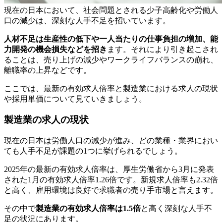
現在の日本において、社会問題とされる少子高齢化や労働人
口の減少は、深刻な人手不足を招いています。
人材不足は生産性の低下や一人当たりの仕事負担の増加、能
力開発の機会損失などを招き
ます。それにより引き起こされ
ることは、売り上げの減少やワークライフバランスの崩れ、
離職率の上昇などです。
ここでは、最新の有効求人倍率と製造業における求人の現状
や採用単価について見ていきましょう。
製造業の求人の現状
現在の日本は労働人口の減少が進み、どの業種・業界におい
ても人手不足が課題の1つに挙げられるでしょう。
2025年の最新の有効求人倍率は、厚生労働省から3月に発表
された1月の有効求人倍率1.26倍です。新規求人倍率も2.32倍
と高く、雇用環境は良好で求職者の売り手市場と言えます。
その中で
製造業の有効求人倍率は1.5倍
と高く深刻な人手不
足の状況にあります。