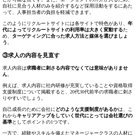
自社に見合う人材のみを紹介するなど採用活動をするにあた
って、人事担当者の負担を軽減できます。
このようにリクルートサイトには各サイトで特色があり、
年
代によってリクルートサイトの利用率は大きく変動する
た
め、
ターゲティングに合った求人方法と媒体を選びましょ
う
。
③求人の内容を見直す
求人内容は
求職者に刺さる内容でなくては意味がありませ
ん
。
例えば、求人内容に社内研修が充実していることや資格取得
支援制度について掲載すると、20代30代前半の求職者に刺さ
りやすいでしょう。
自己成長のために会社に
どのような支援制度があるか
は、こ
れから
キャリアアップをしていく世代にとっては会社選びの
基準
としてポイントの1つです。
一方で、経験やスキルを備えたマネージャークラスの人材に