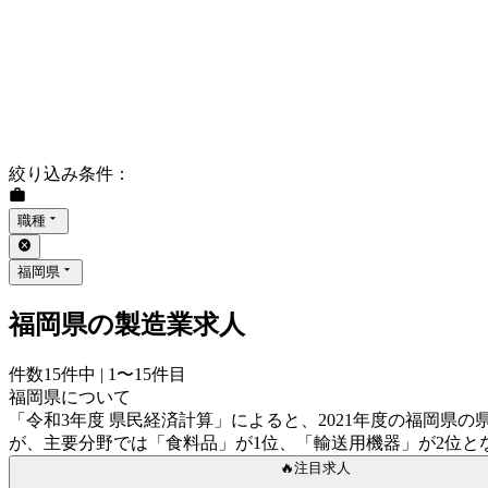
絞り込み条件
：
職種
福岡県
福岡県の製造業求人
件数
15
件中 |
1〜15
件目
福岡県について
「令和3年度 県民経済計算」によると、2021年度の福岡県の県内
が、主要分野では「食料品」が1位、「輸送用機器」が2位とな
🔥注目求人