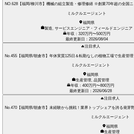
NO.628【福岡/柳川市】機械の組立製造・修理修繕 ※創業70年超の全国
ミルクルエージェント
福岡県
製造, サービスエンジニア・フィールドエンジニア
年収：320万円〜500万円
最終更新日
：
2026/08/04
🔥注目求人
No.455【福岡県/朝倉市】年休実質125日＆転勤なしの植物工場で生産
ミルクルエージェント
福岡県
生産管理, 品質管理
年収：400万円〜800万円
最終更新日
：
2026/06/28
🔥注目求人
No.470【福岡県/朝倉市】未経験から挑戦！業界トップシェアを誇る発芽
ミルクルエージェント
福岡県
生産管理