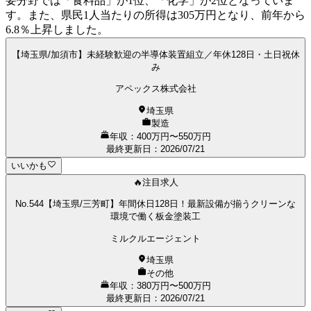
要分野では「食料品」が1位、「化学」が2位となっていま
す。また、県民1人当たりの所得は305万円となり、前年から
6.8％上昇しました。
【埼玉県/加須市】未経験歓迎の半導体装置組立／年休128日・土日祝休
み
アペックス株式会社
埼玉県
製造
年収：400万円〜550万円
最終更新日
：
2026/07/21
いいかも
🔥注目求人
No.544【埼玉県/三芳町】年間休日128日！最新設備が揃うクリーンな
環境で働く板金塗装工
ミルクルエージェント
埼玉県
その他
年収：380万円〜500万円
最終更新日
：
2026/07/21