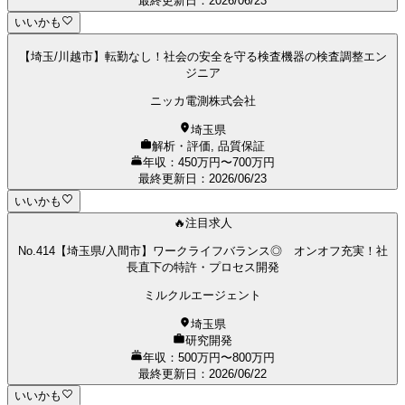
最終更新日
：
2026/06/23
いいかも
【埼玉/川越市】転勤なし！社会の安全を守る検査機器の検査調整エン
ジニア
ニッカ電測株式会社
埼玉県
解析・評価, 品質保証
年収：450万円〜700万円
最終更新日
：
2026/06/23
いいかも
🔥注目求人
No.414【埼玉県/入間市】ワークライフバランス◎ オンオフ充実！社
長直下の特許・プロセス開発
ミルクルエージェント
埼玉県
研究開発
年収：500万円〜800万円
最終更新日
：
2026/06/22
いいかも