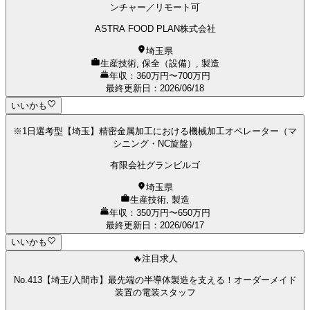
ンチャー／リモート可
ASTRA FOOD PLAN株式会社
埼玉県
生産技術, 保全（設備）, 製造
年収：360万円〜700万円
最終更新日
：
2026/06/18
いいかも
※1日選考型【埼玉】精密金属加工における機械加工オペレーター（マ
シニング・NC旋盤）
有限会社グランビルゴ
埼玉県
生産技術, 製造
年収：350万円〜650万円
最終更新日
：
2026/06/17
いいかも
🔥注目求人
No.413【埼玉/入間市】最先端の半導体製造を支える！オーダーメイド
装置の電装スタッフ