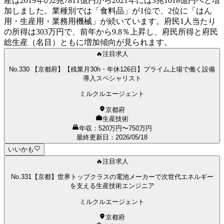
産は2019年の2兆7811億円から2021年には3兆1018億円へと増
加しました。業種別では「食料品」が1位で、2位に「はん
用・生産用・業務用機械」が続いています。府民1人当たり
の所得は303万円で、前年から9.8％上昇し、府民所得と府民
総生産（名目）ともに増加傾向が見られます。
🔥注目求人
No.330 【京都府】【残業月30h・年休126日】プライム上場で働く設備
導入スペシャリスト
ミルクルエージェント
京都府
生産技術
年収：520万円〜750万円
最終更新日
：
2026/05/18
いいかも
🔥注目求人
No.331【京都】世界トップクラスの電池メーカーで次世代エネルギー
を支える生産技術エンジニア
ミルクルエージェント
京都府