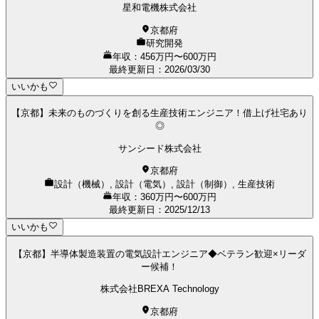
星和電機株式会社
京都府
研究開発
年収：456万円〜600万円
最終更新日
：
2026/03/30
いいかも
【京都】未来のものづくりを創る生産技術エンジニア！借上げ社宅あり
◎
サンシード株式会社
京都府
設計（機械）, 設計（電気）, 設計（制御）, 生産技術
年収：360万円〜600万円
最終更新日
：
2025/12/13
いいかも
【京都】半導体製造装置の電気設計エンジニア◆ベテラン歓迎×リーダ
ー候補！
株式会社BREXA Technology
京都府