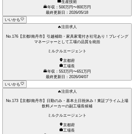
生産技術
年収：500万円〜800万円
最終更新日
：
2026/05/18
いいかも
🔥注目求人
No.176【京都/南丹市】引越補助・家具家電付き社宅あり！プレイング
マネージャーとして工場の品質を統括
ミルクルエージェント
京都府
工場長
年収：553万円〜651万円
最終更新日
：
2026/04/07
いいかも
🔥注目求人
No.173【京都/南丹市】日勤のみ・基本土日祝休み！東証プライム上場
飲料メーカーの副工場長候補
ミルクルエージェント
京都府
工場長