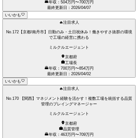
年収：504万円〜700万円
最終更新日
：
2026/04/07
いいかも
🔥注目求人
No.172【京都/南丹市】日勤のみ・土日祝休み！働きやすさ抜群の環境
で工場の経営に携わる
ミルクルエージェント
京都府
工場長
年収：700万円〜854万円
最終更新日
：
2026/04/02
いいかも
🔥注目求人
No.170 【関西】マネジメント経験を活かす！複数工場を統括する品質
管理のプレイングマネージャー
ミルクルエージェント
京都府
品質管理
年収：463万円〜709万円