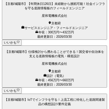
【京都/城陽市】【年間休日126日】未経験から挑戦可能！社会インフラ
を守る道路情報板のフィールドエンジニア
星和電機株式会社
京都府
サービスエンジニア・フィールドエンジニア
年収：300万円〜432万円
最終更新日
：
2026/03/30
いいかも
【京都/城陽市】仕様検討から携わることができる！国交省や自治体を
支える道路情報板の電気・構造設計
星和電機株式会社
京都府
設計（電気）
年収：456万円〜660万円
最終更新日
：
2026/03/30
いいかも
【京都/城陽市】IoTでインフラを守る！上流工程に特化した道路関連製
品の構想設計/要件定義