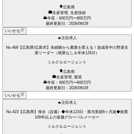
広島県
生産管理, 生産技術
年収：600万円〜800万円
最終更新日
：
2026/06/28
いいかも
🔥注目求人
No.468【広島県/広島市】未経験から農業を変える！急成長中の野菜生
産リーダー（残業なし＆年休125日）
ミルクルエージェント
広島県
生産管理, 製造
年収：400万円〜600万円
最終更新日
：
2026/06/28
いいかも
🔥注目求人
No.423【広島県】保全（設備）◆年休123日・賞与実績8ヶ月超◆創業
100年以上の老舗グローバルメーカー
ミルクルエージェント