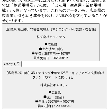
3兆63億円から2021年には3兆3151億円へと増加し、主要分野
では「輸送用機器」が1位、「はん用・生産用・業務用機
械」が2位となっています。これらのデータから、広島県の
製造業が引き続き成長を続け、地域経済を支えていることが
分かります。
【広島県/福山市】精密金属加工（マシニング・NC旋盤・複合機）
株式会社キャステム
広島県
生産技術, 製造
年収：365万円〜450万円
最終更新日
：
2026/08/07
いいかも
【広島県/福山市】3Dモデリング◆年休123日・キャリアパス充実/自社
ブランドやアートに携われる！
株式会社キャステム
広島県
設計（製品）
年収：350万円〜400万円
最終更新日
：
2026/08/07