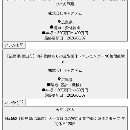
りの好環境
株式会社キャステム
広島県
購買・資材調達
年収：320万円〜400万円
最終更新日
：
2026/08/07
いいかも
【広島県/福山市】海外勤務ありの金型製作（マシニング・NC旋盤経験
者）
株式会社キャステム
広島県
製造, 設計（機械）
年収：365万円〜450万円
最終更新日
：
2026/08/07
いいかも
🔥注目求人
No.562【広島県/広島市】大手直取引の安定企業で働く製造スタッフ 年
間休日120日