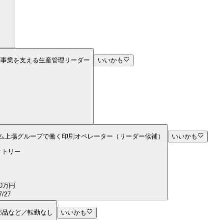
刷事業を支える生産管理リーダー
いいかも
ライム上場グループで働く印刷オペレーター（リーダー候補）
いいかも
クトリー
0万円
7/27
部品など／転勤なし
いいかも