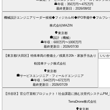
年収：350万円〜475万円
最終更新日
：
2026/08/02
機械設計エンジニアリーダー候補◆フィジカルAI◆IPO準備中◆フルフレ
株式会社MAZIN
東京都
設計（機械）
年収：600万円〜1000万円
最終更新日
：
2026/07/30
【東京都/大田区】特殊車両の整備士／残業月20h・家族手当あり
いいか
軌陸車テック株式会社
東京都
サービスエンジニア・フィールドエンジニア
年収：544万円〜672万円
最終更新日
：
2026/07/29
【渋谷区】官公庁直轄プロジェクト！社会課題に挑む次世代システムPM
TerraDrone株式会社
東京都