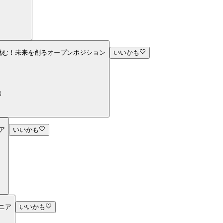
挑む！未来を創るオープンポジション
いいかも
他
ア
いいかも
ニア
いいかも