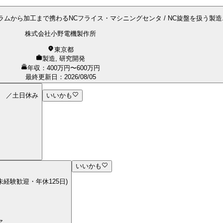
ムから加工まで携わるNCフライス・マシニングセンタ / NC旋盤を扱う製造
株式会社小野電機製作所
東京都
製造, 研究開発
年収：400万円〜600万円
最終更新日
：
2026/08/05
） ／土日休み
いいかも
いいかも
経験歓迎・年休125日)
ア