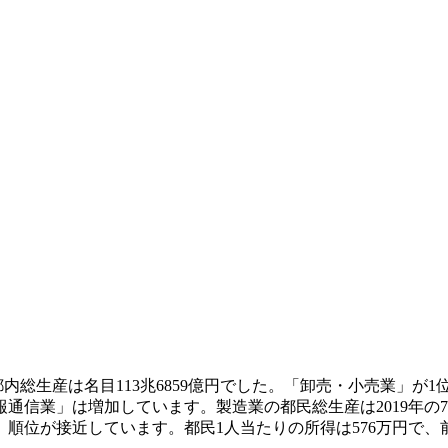
都内総生産は名目113兆6859億円でした。「卸売・小売業」が
業」は増加しています。製造業の都民総生産は2019年の7兆83
順位が接近しています。都民1人当たりの所得は576万円で、前