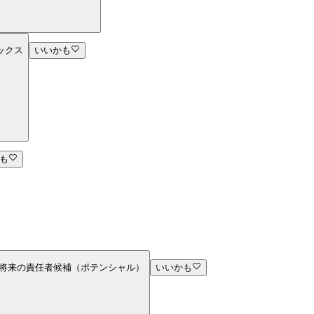
ックス
いいかも
も
_将来の責任者候補（ポテンシャル）
いいかも