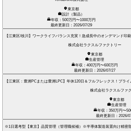
東京都
設計（製品）
年収：500万円〜1000万円
最終更新日
：
2026/07/29
【江東区/枝川】ワークライフバランス充実！急成長中のオンデマンド印
株式会社ラクスルファクトリー
東京都
生産管理
年収：400万円〜600万円
最終更新日
：
2026/07/27
【江東区：豊洲PCまたは豊洲LPC】年休120日＆フルフレックス！プ
株式会社ラクスルファ
東京都
生産管理
年収：350万円〜50
最終更新日
：
2026/0
※1日選考型【東京】品質管理（管理職候補）※半導体製造装置向け精密