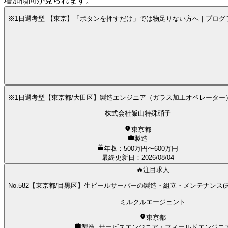
増加傾向が見られます。
※1日選考型 【東京】「ボタンを押すだけ」では物足りない方へ｜プログラ
※1日選考型【東京都/大田区】製造エンジニア（ガラス加工オペレーター
株式会社飯山特殊硝子
東京都
製造
年収：500万円〜600万円
最終更新日
：
2026/08/04
🔥注目求人
No.582【東京都/目黒区】生ビールサーバーの製造・組立・メンテナンス(未
ミルクルエージェント
東京都
製造, サービスエンジニア・フィールドエンジニ