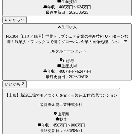
生産技術
年収：408万円〜624万円
最終更新日
：
2026/05/23
いいかも
🔥注目求人
No.304【山形／鶴岡】世界トップシェア企業の生産技術 U・Iターン歓
迎！残業少・フレックスで働くグローバル企業の画像処理エンジニア
ミルクルエージェント
山形県
生産技術
年収：408万円〜624万円
最終更新日
：
2026/05/18
いいかも
【山形】新設工場でモノづくりを支える製造工程管理ポジション
睦特殊金属工業株式会社
山形県
製造
年収：450万円〜900万円
最終更新日
：
2026/04/21