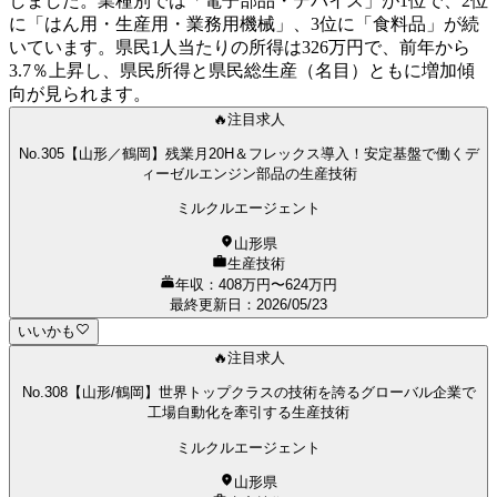
しました。業種別では「電子部品・デバイス」が1位で、2位
に「はん用・生産用・業務用機械」、3位に「食料品」が続
いています。県民1人当たりの所得は326万円で、前年から
3.7％上昇し、県民所得と県民総生産（名目）ともに増加傾
向が見られます。
🔥注目求人
No.305【山形／鶴岡】残業月20H＆フレックス導入！安定基盤で働くデ
ィーゼルエンジン部品の生産技術
ミルクルエージェント
山形県
生産技術
年収：408万円〜624万円
最終更新日
：
2026/05/23
いいかも
🔥注目求人
No.308【山形/鶴岡】世界トップクラスの技術を誇るグローバル企業で
工場自動化を牽引する生産技術
ミルクルエージェント
山形県