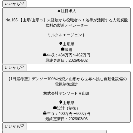
いいかも
🔥注目求人
No.165 【山形/山形市】未経験から役職者へ！若手が活躍する人気炭酸
飲料の製造オペレーター
ミルクルエージェント
山形県
製造
年収：434万円〜462万円
最終更新日
：
2026/04/02
いいかも
【1日選考型】デンソー100％出資／山形から世界へ挑む自動化設備の
電気制御設計
株式会社デンソーＦＡ山形
山形県
設計（制御）
年収：400万円〜600万円
最終更新日
：
2026/03/06
いいかも