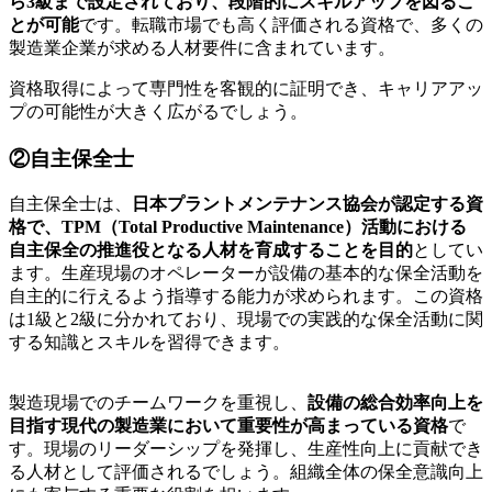
ら3級まで設定されており、段階的にスキルアップを図るこ
とが可能
です。転職市場でも高く評価される資格で、多くの
製造業企業が求める人材要件に含まれています。
資格取得によって専門性を客観的に証明でき、キャリアアッ
プの可能性が大きく広がるでしょう。
②自主保全士
自主保全士は、
日本プラントメンテナンス協会が認定する資
格で、TPM（Total Productive Maintenance）活動における
自主保全の推進役となる人材を育成することを目的
としてい
ます。生産現場のオペレーターが設備の基本的な保全活動を
自主的に行えるよう指導する能力が求められます。この資格
は1級と2級に分かれており、現場での実践的な保全活動に関
する知識とスキルを習得できます。
製造現場でのチームワークを重視し、
設備の総合効率向上を
目指す現代の製造業において重要性が高まっている資格
で
す。現場のリーダーシップを発揮し、生産性向上に貢献でき
る人材として評価されるでしょう。組織全体の保全意識向上