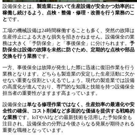
設備保全とは、
製造業において生産設備が安全かつ効率的に
稼働し続けるよう、点検・整備・修理・改善を行う業務のこ
と
です。
工場の機械設備は24時間稼働することも多く、突然の故障は
生産停止による大きな損失を招きかねません。設備保全の業
務は大きく「予防保全」と「事後保全」に分けられます。
予
防保全は設備の故障を未然に防ぐため、定期的な点検や部品
交換を行う業務
です。
一方、事後保全は故障が発生した際に迅速に復旧作業を行う
業務となります。どちらも製造業の安定した生産活動に欠か
せない重要な役割といえるでしょう。現代の製造業では設備
の高度化が進んでおり、専門的な知識と技能を持つ設備保全
担当者の重要性がますます高まっています。
設備保全は
単なる修理作業ではなく、生産効率の最適化や安
全性の確保、コスト削減など多面的な価値を提供する戦略的
な業務
です。IoTやAIなどの最新技術を活用した予知保全も
注目され、設備保全の分野は今後さらなる発展が期待される
重要な職種となっています。