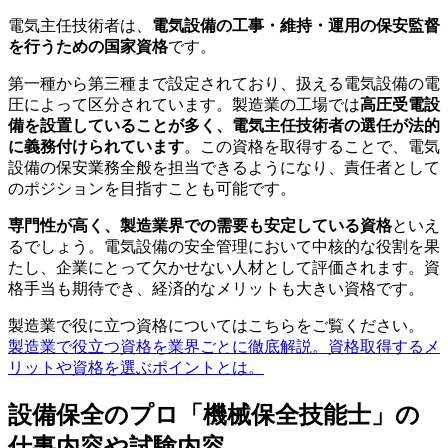
電気主任技術者は、
電気設備の工事・維持・運用の保安監督
を行うための国家資格
です。
第一種から第三種まで設定されており、扱える電気設備の電
圧によって区分されています。製造業の工場では
高圧受電設
備を設置していることが多く、電気主任技術者の選任が法的
に義務付けられています
。この資格を取得することで、電気
設備の保安業務全般を担当できるようになり、責任者として
のポジションを目指すことも可能です。
専門性が高く、製造業界での需要も安定している資格
といえ
るでしょう。電気設備の安全管理において中核的な役割を果
たし、企業にとって欠かせない人材として評価されます。資
格手当も期待でき、経済的なメリットも大きい資格です。
製造業で役に立つ資格についてはこちらをご覧ください。
製造業で役立つ資格を業界ごとに徹底解説。資格取得するメ
リットや資格を選ぶポイントとは。
設備保全のプロ「機械保全技能士」の
仕事内容や試験内容