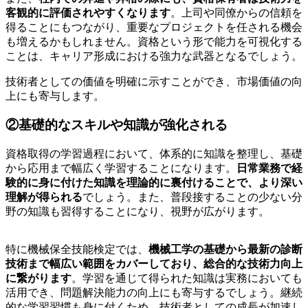
客観的に評価されやすくなります
。上司や同僚からの信頼を
得ることにもつながり、重要なプロジェクトを任される機会
も増えるかもしれません。資格という形で能力を可視化する
ことは、キャリア形成における強力な武器となるでしょう。
技術者としての価値を明確に示すことができ、市場価値の向
上にも寄与します。
②基礎的なスキルや知識が強化される
資格取得の学習過程において、体系的に知識を整理し、基礎
から応用まで幅広く学習することになります。
日常業務で経
験的に身に付けた知識を理論的に裏付けることで、より深い
理解が得られる
でしょう。また、普段接することの少ない分
野の知識も習得することになり、視野が広がります。
特に機械保全技能検定では、
機械工学の基礎から最新の診断
技術まで幅広い範囲をカバーしており、総合的な技術力向上
に繋がります
。学習を通じて得られた知識は実務においても
活用でき、問題解決能力の向上にも寄与するでしょう。継続
的な学習習慣も身に付くため、技術者としての成長が加速し