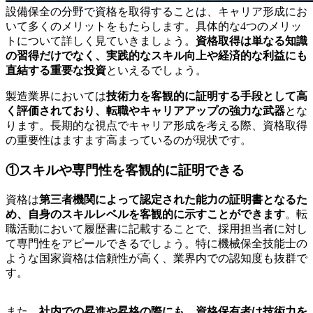
設備保全の分野で資格を取得することは、キャリア形成にお
いて多くのメリットをもたらします。具体的な4つのメリッ
トについて詳しく見ていきましょう。
資格取得は単なる知識
の習得だけでなく、実践的なスキル向上や経済的な利益にも
直結する重要な投資
といえるでしょう。
製造業界においては
技術力を客観的に証明する手段として高
く評価されており、転職やキャリアアップの強力な武器
とな
ります。長期的な視点でキャリア形成を考える際、資格取得
の重要性はますます高まっているのが現状です。
①スキルや専門性を客観的に証明できる
資格は
第三者機関によって認定された能力の証明書となるた
め、自身のスキルレベルを客観的に示すことができます
。転
職活動において履歴書に記載することで、採用担当者に対し
て専門性をアピールできるでしょう。特に機械保全技能士の
ような国家資格は信頼性が高く、業界内での認知度も抜群で
す。
また、
社内での昇進や昇格の際にも、資格保有者は技術力を