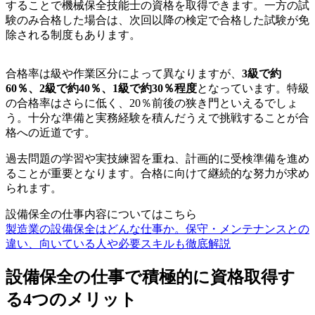
することで機械保全技能士の資格を取得できます。一方の試
験のみ合格した場合は、次回以降の検定で合格した試験が免
除される制度もあります。
合格率は級や作業区分によって異なりますが、
3級で約
60％、2級で約40％、1級で約30％程度
となっています。特級
の合格率はさらに低く、20％前後の狭き門といえるでしょ
う。十分な準備と実務経験を積んだうえで挑戦することが合
格への近道です。
過去問題の学習や実技練習を重ね、計画的に受検準備を進め
ることが重要となります。合格に向けて継続的な努力が求め
られます。
設備保全の仕事内容についてはこちら
製造業の設備保全はどんな仕事か。保守・メンテナンスとの
違い、向いている人や必要スキルも徹底解説
設備保全の仕事で積極的に資格取得す
る4つのメリット