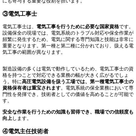
にも寄与する重要な役割を担います。
③電気工事士
電気工事士は、
電気工事を行うために必要な国家資格
です。
設備保全の現場では、電気系統のトラブル対応や保全作業が
頻繁に発生するため、電気に関する専門知識と技能は非常に
重要となります。第一種と第二種に分かれており、扱える電
気工事の範囲が異なります。
製造設備の多くは電気で動作しているため、電気工事士の資
格を持つことで対応できる業務の幅が大きく広がるでしょ
う。特に
高圧電気設備を扱う工場では、第一種電気工事士の
資格保有者は重宝されます
。電気系統の保全業務において専
門性を発揮でき、技術者としての価値を高めることが可能で
す。
安全な作業を行うための知識も習得でき、職場での信頼度も
向上
します。
④電気主任技術者