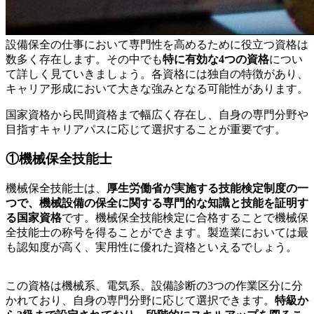
設備保全の仕事において専門性を高めるために役立つ資格は
数多く存在します。その中でも
特に有効な4つの資格
につい
て詳しく見ていきましょう。各資格には独自の特徴があり、
キャリア形成において大きな強みとなる可能性があります。
国家資格から民間資格まで幅広く存在し、自身の専門分野や
目指すキャリアパスに応じて選択することが重要です。
①機械保全技能士
機械保全技能士は、
厚生労働省が実施する技能検定制度の一
つで、機械設備の保全に関する専門的な知識と技能を証明す
る国家資格
です。機械保全技能検定に合格することで機械保
全技能士の称号を得ることができます。製造業においては最
も認知度が高く、実用性に優れた資格といえるでしょう。
この資格は機械系、電気系、設備診断の3つの作業区分に分
かれており、自身の専門分野に応じて選択できます。
特級か