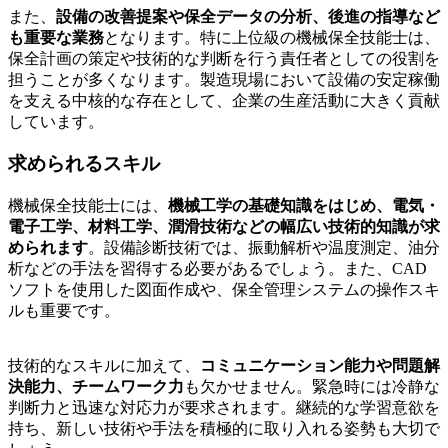
また、
設備の改善提案や保全データの分析、後進の指導など
も重要な業務
となります。特に上位級の機械保全技能士は、
保全計画の策定や技術的な判断を行う責任者としての役割を
担うことが多くなります。製造現場において設備の安定稼働
を支える中核的な存在として、企業の生産活動に大きく貢献
しています。
求められるスキル
機械保全技能士には、
機械工学の基礎知識をはじめ、電気・
電子工学、材料工学、潤滑技術などの幅広い技術的知識が求
められます
。設備診断技術では、振動解析や温度測定、油分
析などの手法を習得する必要があるでしょう。また、CAD
ソフトを使用した図面作成や、保全管理システムの操作スキ
ルも重要です。
技術的なスキルに加えて、
コミュニケーション能力や問題解
決能力、チームワーク力
も欠かせません。緊急時には冷静な
判断力と迅速な対応力が要求されます。継続的な学習意欲を
持ち、新しい技術や手法を積極的に取り入れる姿勢も大切で