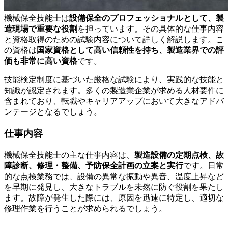
機械保全技能士は
設備保全のプロフェッショナルとして、製
造現場で重要な役割
を担っています。その具体的な仕事内容
と資格取得のための試験内容について詳しく解説します。こ
の資格は
国家資格として高い信頼性を持ち、製造業界での評
価も非常に高い資格
です。
技能検定制度に基づいた厳格な試験により、実践的な技能と
知識が認定されます。多くの製造業企業が求める人材要件に
含まれており、転職やキャリアアップにおいて大きなアドバ
ンテージとなるでしょう。
仕事内容
機械保全技能士の主な仕事内容は、
製造設備の定期点検、故
障診断、修理・整備、予防保全計画の立案と実行
です。日常
的な点検業務では、設備の異常な振動や異音、温度上昇など
を早期に発見し、大きなトラブルを未然に防ぐ役割を果たし
ます。故障が発生した際には、原因を迅速に特定し、適切な
修理作業を行うことが求められるでしょう。