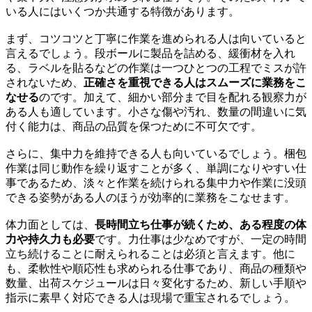
いる人にはいくつか共通する特徴があります。
まず、コツコツと丁寧に作業を進められる人は向いていると
言えるでしょう。段ボールに製品を詰める、緩衝材を入れ
る、ラベルを貼るなどの作業は一つひとつの工程でミスが許
されないため、
正確さを重視できる人はスムーズに業務をこ
なせる
のです。加えて、細かい部分まで目を配れる観察力が
ある人も適しています。小さな傷や汚れ、数量の間違いに気
付く能力は、商品の品質を保つために不可欠です。
さらに、集中力を維持できる人も向いているでしょう。梱包
作業は同じ動作を繰り返すことが多く、単調になりやすい仕
事であるため、淡々と作業を続けられる集中力や作業に没頭
できる姿勢がある人のほうが効率的に業務をこなせます。
体力面としては、
長時間立ち仕事が続くため、ある程度の体
力や持久力も必要
です。力仕事は少なめですが、一定の時間
立ち続けることに耐えられることは必須と言えます。他に
も、柔軟性や順応性も求められる仕事であり、商品の種類や
数量、出荷スケジュールは日々変化するため、新しい手順や
指示に素早く対応できる人は現場で重宝されるでしょう。