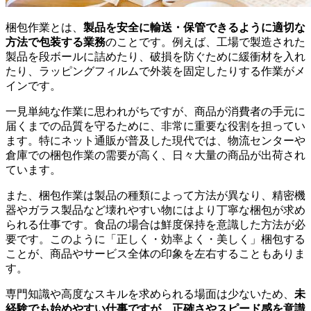
梱包作業とは、
製品を安全に輸送・保管できるように適切な
方法で包装する業務
のことです。例えば、工場で製造された
製品を段ボールに詰めたり、破損を防ぐために緩衝材を入れ
たり、ラッピングフィルムで外装を固定したりする作業がメ
インです。
一見単純な作業に思われがちですが、商品が消費者の手元に
届くまでの品質を守るために、非常に重要な役割を担ってい
ます。特にネット通販が普及した現代では、物流センターや
倉庫での梱包作業の需要が高く、日々大量の商品が出荷され
ています。
また、梱包作業は製品の種類によって方法が異なり、精密機
器やガラス製品など壊れやすい物にはより丁寧な梱包が求め
られる仕事です。食品の場合は鮮度保持を意識した方法が必
要です。このように「正しく・効率よく・美しく」梱包する
ことが、商品やサービス全体の印象を左右することもありま
す。
専門知識や高度なスキルを求められる場面は少ないため、
未
経験でも始めやすい仕事ですが、正確さやスピード感を意識