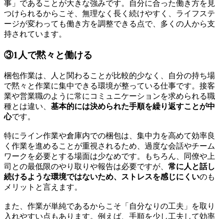
事」であることが大きな強みです。自分に合った働き方を見
つけられるからこそ、無理なく長く続けやすく、ライフステ
ージが変わっても働き方を調整できる点で、多くの人から支
持されています。
③1人で黙々と働ける
梱包作業は、人と関わることが比較的少なく、自分の持ち場
で黙々と作業に集中できる環境が整っている仕事です。接客
業や営業職のように常にコミュニケーションを求められる職
種とは違い、
基本的には決められた手順を繰り返すことが中
心
です。
特にライン作業や倉庫内での梱包は、集中力を高めて効率良
く作業を進めることが重視されるため、過度な会話やチーム
ワークを必要とする場面は少なめです。もちろん、同僚や上
司との最低限のやり取りや報告は必要ですが、
常に人と話し
続けるような環境ではないため、ストレスを感じにくい
のも
メリットと言えます。
また、作業が単純であるからこそ「自分なりの工夫」を取り
入れやすい点もあります。例えば、手順を少し工夫して効率