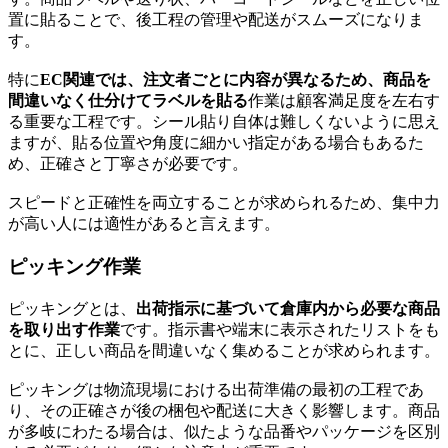
置に貼ることで、後工程の管理や配送がスムーズになりま
す。
特に
EC関連では、注文者ごとに内容が異なるため、商品を
間違いなく仕分けてラベルを貼る
作業は顧客満足度を左右す
る重要な工程です。シール貼り自体は難しくないように思え
ますが、貼る位置や角度に細かい指定がある場合もあるた
め、正確さと丁寧さが必要です。
スピードと正確性を両立することが求められるため、集中力
が高い人には適性があると言えます。
ピッキング作業
ピッキングとは、
出荷指示に基づいて倉庫内から必要な商品
を取り出す作業
です。指示書や端末に表示されたリストをも
とに、正しい商品を間違いなく集めることが求められます。
ピッキングは物流現場における出荷準備の最初の工程であ
り、その正確さが後の梱包や配送に大きく影響します。商品
が多岐にわたる場合は、似たような品番やパッケージを区別