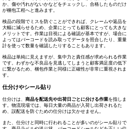
か、傷や汚れがないかなどをチェックし、合格したものだけ
が梱包工程へと進みます。
検品の段階でミスを防ぐことができれば、クレームや返品を
大幅に減らせるため、企業にとっても顧客にとっても大きな
メリットです。作業は目視による確認が基本ですが、場合に
よってはバーコードを読み取ってデータを照合したり、重量
計を使って数量を確認したりすることもあります。
検品は単純に見えますが、集中力と責任感が求められる作業
です。わずかな不良品を見逃してしまうと顧客満足度の低下
に繋がるため、梱包作業と同様に正確性が非常に重視されま
す。
仕分けやシール貼り
仕分けは、
商品を配送先や出荷日ごとに分ける作業
を指しま
す。物流現場では、毎日大量の商品が入荷し出荷されるた
め、誤配送を防ぐための仕分けは欠かせません。
また、仕分けと同時に行われることが多いのがシール貼りで
す。商品ラベルや送り状、バーコードシールなどを正しい位