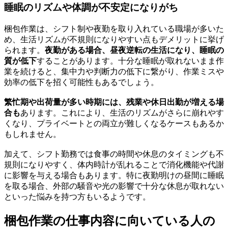
睡眠のリズムや体調が不安定になりがち
梱包作業は、シフト制や夜勤を取り入れている職場が多いた
め、生活リズムが不規則になりやすい点もデメリットに挙げ
られます。
夜勤がある場合、昼夜逆転の生活になり、睡眠の
質が低下
することがあります。十分な睡眠が取れないまま作
業を続けると、集中力や判断力の低下に繋がり、作業ミスや
効率の低下を招く可能性もあるでしょう。
繁忙期や出荷量が多い時期には、残業や休日出勤が増える場
合も
あります。これにより、生活のリズムがさらに崩れやす
くなり、プライベートとの両立が難しくなるケースもあるか
もしれません。
加えて、シフト勤務では食事の時間や休息のタイミングも不
規則になりやすく、体内時計が乱れることで消化機能や代謝
に影響を与える場合もあります。特に夜勤明けの昼間に睡眠
を取る場合、外部の騒音や光の影響で十分な休息が取れない
といった悩みを持つ方もいるようです。
梱包作業の仕事内容に向いている人の