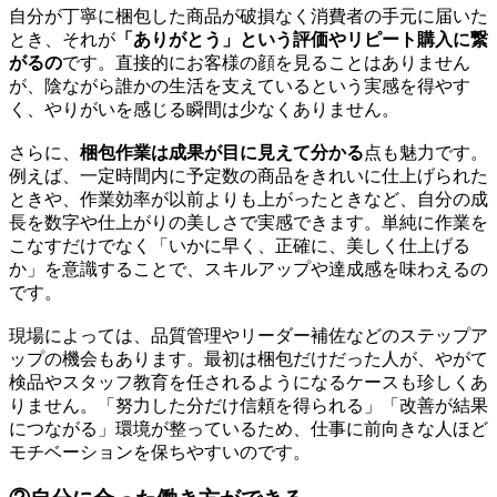
自分が丁寧に梱包した商品が破損なく消費者の手元に届いた
とき、それが
「ありがとう」という評価やリピート購入に繋
がるの
です。直接的にお客様の顔を見ることはありません
が、陰ながら誰かの生活を支えているという実感を得やす
く、やりがいを感じる瞬間は少なくありません。
さらに、
梱包作業は成果が目に見えて分かる
点も魅力です。
例えば、一定時間内に予定数の商品をきれいに仕上げられた
ときや、作業効率が以前よりも上がったときなど、自分の成
長を数字や仕上がりの美しさで実感できます。単純に作業を
こなすだけでなく「いかに早く、正確に、美しく仕上げる
か」を意識することで、スキルアップや達成感を味わえるの
です。
現場によっては、品質管理やリーダー補佐などのステップア
ップの機会もあります。最初は梱包だけだった人が、やがて
検品やスタッフ教育を任されるようになるケースも珍しくあ
りません。「努力した分だけ信頼を得られる」「改善が結果
につながる」環境が整っているため、仕事に前向きな人ほど
モチベーションを保ちやすいのです。