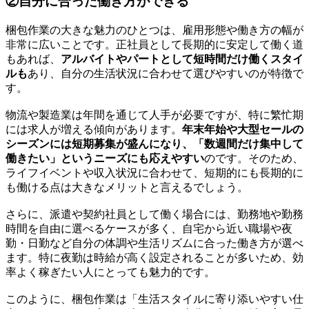
②自分に合った働き方ができる
梱包作業の大きな魅力のひとつは、雇用形態や働き方の幅が
非常に広いことです。正社員として長期的に安定して働く道
もあれば、
アルバイトやパートとして短時間だけ働くスタイ
ルも
あり、自分の生活状況に合わせて選びやすいのが特徴で
す。
物流や製造業は年間を通じて人手が必要ですが、特に繁忙期
には求人が増える傾向があります。
年末年始や大型セールの
シーズンには短期募集が盛んになり、「数週間だけ集中して
働きたい」というニーズにも応えやすい
のです。そのため、
ライフイベントや収入状況に合わせて、短期的にも長期的に
も働ける点は大きなメリットと言えるでしょう。
さらに、派遣や契約社員として働く場合には、勤務地や勤務
時間を自由に選べるケースが多く、自宅から近い職場や夜
勤・日勤など自分の体調や生活リズムに合った働き方が選べ
ます。特に夜勤は時給が高く設定されることが多いため、効
率よく稼ぎたい人にとっても魅力的です。
このように、梱包作業は「生活スタイルに寄り添いやすい仕