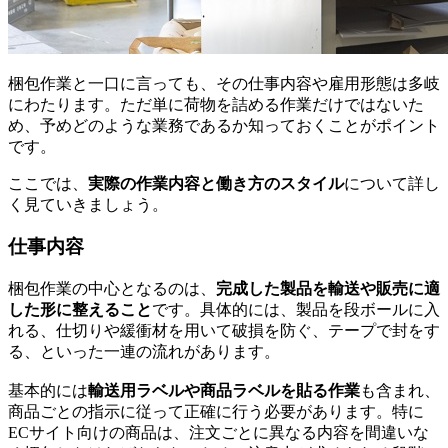
梱包作業と一口に言っても、その仕事内容や雇用形態は多岐
にわたります。ただ単に荷物を詰める作業だけではないた
め、予めどのような業務であるか知っておくことがポイント
です。
ここでは、
実際の作業内容と働き方のスタイル
について詳し
く見ていきましょう。
仕事内容
梱包作業の中心となるのは、
完成した製品を輸送や販売に適
した形に整えること
です。具体的には、製品を段ボールに入
れる、仕切りや緩衝材を用いて破損を防ぐ、テープで封をす
る、といった一連の流れがあります。
基本的には
輸送用ラベルや商品ラベルを貼る作業
も含まれ、
商品ごとの指示に従って正確に行う必要があります。特に
ECサイト向けの商品は、注文ごとに異なる内容を間違いな