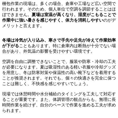
梱包作業の現場は、多くの場合、倉庫や工場など広い空間で
行われます。そのため、個人単位で空調を調節することはほ
ぼできません。
夏場は室温が高くなり、湿度がこもることで
作業中に強い暑さを感じやすく、体力を消耗しやすい
のがデ
メリットと言えます。
冬場は冷気が入り込み、寒さで手先や足先が冷えて作業効率
が下がる
こともあります。特に倉庫内は断熱が十分でない場
合があり、外気温の影響を受けやすい環境です。
空調を自由に調整できないことで、服装や防寒・冷却の工夫
が必要になります。夏は吸湿性のある軽い衣服や冷却グッズ
を用意し、冬は防寒対策や保温性の高い靴下などを着用する
ことが推奨されます。それでも、個々の快適さを完全に保つ
ことは難しく、不快感を感じやすいでしょう。
現場では休憩時間や水分補給のタイミングを工夫して対応す
ることが重要です。また、体調管理の観点からも、無理に長
時間作業を続けず、自分のペースで作業を進める工夫が求め
られます。