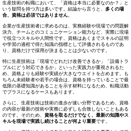
生産技術の転職において、「資格は本当に必要なのか？」と
いう疑問を持つ方は多いです。結論から言うと、
多くの場
合、資格は必須ではありません
。
企業が生産技術者に求めるのは、実務経験や現場での問題解
決力、チームとのコミュニケーション能力など、実際に現場
で役立つスキルや人間性です。資格はあくまでスキルの証明
や学習の過程で得た知識の指標として評価されるものであ
り、資格だけで採用が決まることは少ないのです。
特に生産技術は「現場でどれだけ改善できるか」「設備トラ
ブルにどう対応できるか」といった実践力が重視されるた
め、資格よりも経験や実績が大きなウエイトを占めます。も
ちろん未経験者や若手の場合は、資格を持っていることで最
低限の基礎知識があることを示す材料になるため、転職活動
でプラスになるケースもあります。
さらに、生産技術は技術の進歩が速い分野であるため、資格
の内容が最新の技術や実務に必ずしも合致しないこともある
のです。そのため、
資格を取るだけでなく、最新の知識やス
キルを現場で実践し続けることが何より重要
です。