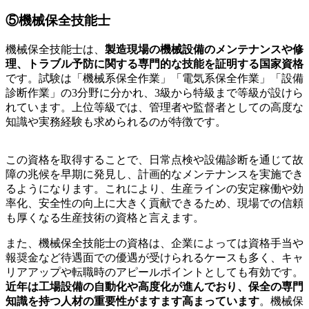
⑤機械保全技能士
機械保全技能士は、
製造現場の機械設備のメンテナンスや修
理、トラブル予防に関する専門的な技能を証明する国家資格
です。試験は「機械系保全作業」「電気系保全作業」「設備
診断作業」の3分野に分かれ、3級から特級まで等級が設けら
れています。上位等級では、管理者や監督者としての高度な
知識や実務経験も求められるのが特徴です。
この資格を取得することで、日常点検や設備診断を通じて故
障の兆候を早期に発見し、計画的なメンテナンスを実施でき
るようになります。これにより、生産ラインの安定稼働や効
率化、安全性の向上に大きく貢献できるため、現場での信頼
も厚くなる生産技術の資格と言えます。
また、機械保全技能士の資格は、企業によっては資格手当や
報奨金など待遇面での優遇が受けられるケースも多く、キャ
リアアップや転職時のアピールポイントとしても有効です。
近年は工場設備の自動化や高度化が進んでおり、保全の専門
知識を持つ人材の重要性がますます高まっています
。機械保