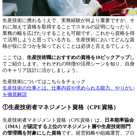
生産技術に携わるうえで、実務経験が何より重要ですが、そ
れに加えて資格を取得することでスキルの証明になったり、
業務の幅を広げたりすることも可能です。これから資格を得
て活用しようと思っている方も、生産技術においてどんな資
格が役に立つかを知っておくことは必須と言えるでしょう。
ここでは、
生産技術職におすすめの資格を10ピックアップ
し
てご紹介します。それぞれの特徴や活用シーンを知り、自身
のキャリア設計に活かしましょう。
生産技術についてはこちらをチェック
生産技術の仕事とは。仕事内容や求められる能力、やりがい
を徹底解説
①生産技術者マネジメント資格（CPE資格）
生産技術者マネジメント資格（CPE資格）は、
日本能率協会
（JMA）が認定する上位のマネジメント層や生産技術部門
の管理職を対象にした資格
です。経営戦略や組織運営、プロ