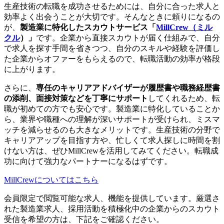
生産技術の転職を成功させるためには、自分に合った求人と
効率よく出会うことが大切です。そんなときに頼りになるの
が、
製造業に特化したスカウトサービス「
MillCrew（ミル
クル
）」
です。企業から直接スカウトが届く仕組みで、自分
で求人を探す手間を省きつつ、自分のスキルや経験を評価し
た企業からオファーをもらえるので、転職活動の効率が格段
に上がります。
さらに、
専任のキャリアアドバイザーが履歴書や職務経歴書
の添削、面接対策などを丁寧にサポート
してくれるため、転
職が初めての方でも安心です。製造業に特化していることか
ら、業界や職種への理解が深いサポートが受けられ、ミスマ
ッチを減らせるのも大きなメリットです。生産技術の分野で
キャリアアップを目指す方や、忙しくて求人探しに時間を割
けない方は、ぜひMillCrewを活用してみてください。転職成
功に向けて強力なパートナーになるはずです。
MillCrewについてはこちら
会員限定で閲覧可能な求人、機能を提供しています。厳選さ
れた製造業求人、採用活動を積極化中の企業からのスカウト
受信を希望の方は、下記をご確認ください。