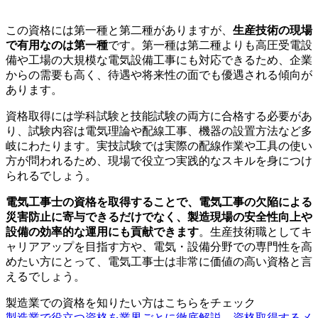
この資格には第一種と第二種がありますが、
生産技術の現場
で有用なのは第一種
です。第一種は第二種よりも高圧受電設
備や工場の大規模な電気設備工事にも対応できるため、企業
からの需要も高く、待遇や将来性の面でも優遇される傾向が
あります。
資格取得には学科試験と技能試験の両方に合格する必要があ
り、試験内容は電気理論や配線工事、機器の設置方法など多
岐にわたります。実技試験では実際の配線作業や工具の使い
方が問われるため、現場で役立つ実践的なスキルを身につけ
られるでしょう。
電気工事士の資格を取得することで、電気工事の欠陥による
災害防止に寄与できるだけでなく、製造現場の安全性向上や
設備の効率的な運用にも貢献できます
。生産技術職としてキ
ャリアアップを目指す方や、電気・設備分野での専門性を高
めたい方にとって、電気工事士は非常に価値の高い資格と言
えるでしょう。
製造業での資格を知りたい方はこちらをチェック
製造業で役立つ資格を業界ごとに徹底解説。資格取得するメ