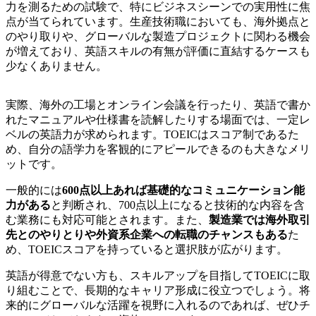
力を測るための試験で、特にビジネスシーンでの実用性に焦
点が当てられています。生産技術職においても、海外拠点と
のやり取りや、グローバルな製造プロジェクトに関わる機会
が増えており、英語スキルの有無が評価に直結するケースも
少なくありません。
実際、海外の工場とオンライン会議を行ったり、英語で書か
れたマニュアルや仕様書を読解したりする場面では、一定レ
ベルの英語力が求められます。TOEICはスコア制であるた
め、自分の語学力を客観的にアピールできるのも大きなメリ
ットです。
一般的には
600点以上あれば基礎的なコミュニケーション能
力がある
と判断され、700点以上になると技術的な内容を含
む業務にも対応可能とされます。また、
製造業では海外取引
先とのやりとりや外資系企業への転職のチャンスもある
た
め、TOEICスコアを持っていると選択肢が広がります。
英語が得意でない方も、スキルアップを目指してTOEICに取
り組むことで、長期的なキャリア形成に役立つでしょう。将
来的にグローバルな活躍を視野に入れるのであれば、ぜひチ