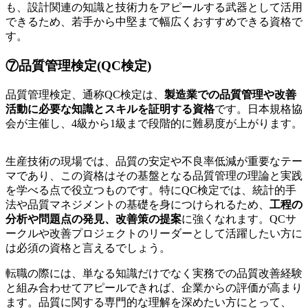
も、設計関連の知識と技術力をアピールする武器として活用
できるため、若手から中堅まで幅広くおすすめできる資格で
す。
⑦品質管理検定(QC検定)
品質管理検定、通称QC検定は、
製造業での品質管理や改善
活動に必要な知識とスキルを証明する資格
です。日本規格協
会が主催し、4級から1級まで段階的に難易度が上がります。
生産技術の現場では、品質の安定や不良率低減が重要なテー
マであり、この資格はその基盤となる品質管理の理論と実践
を学べる点で役立つものです。特にQC検定では、統計的手
法や品質マネジメントの基礎を身につけられるため、
工程の
分析や問題点の発見、改善策の提案
に強くなれます。QCサ
ークルや改善プロジェクトのリーダーとして活躍したい方に
は必須の資格と言えるでしょう。
転職の際には、単なる知識だけでなく実務での品質改善経験
と組み合わせてアピールできれば、企業からの評価が高まり
ます。品質に関する専門的な理解を深めたい方にとって、