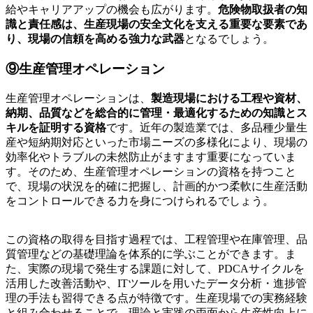
給やキャリアアップの機会も広がります。
危険物取扱者の知
識と責任感は、生産現場の安全文化を支える重要な要素であ
り、現場の信頼を高める強力な武器
となるでしょう。
⑨生産管理オペレーション
生産管理オペレーションは、
製造現場における工程や資材、
納期、品質などを総合的に管理・最適化するための知識とス
キルを証明する資格
です。近年の製造業では、多品種少量生
産や短納期対応といった市場ニーズの多様化により、現場の
効率化やトラブルの未然防止がますます重要になっていま
す。そのため、生産管理オペレーションの資格を持つこと
で、現場の状況を的確に把握し、計画的かつ柔軟に生産活動
をコントロールできる力を身につけられるでしょう。
この資格の取得を目指す過程では、工程管理や在庫管理、品
質管理などの基礎理論を体系的に学ぶことができます。ま
た、実際の現場で発生する課題に対して、PDCAサイクルを
活用した改善活動や、ITツールを用いたデータ分析・進捗管
理の手法も習得できる点が特徴です。生産現場での実務経験
と組み合わせることで、理論と実践の両面から生産性向上に