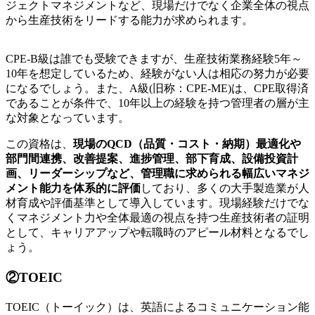
ジェクトマネジメントなど、現場だけでなく企業全体の視点
から生産技術をリードする能力が求められます。
CPE-B級は誰でも受験できますが、生産技術業務経験5年～
10年を想定しているため、経験がない人は相応の努力が必要
になるでしょう。また、A級(旧称：CPE-ME)は、CPE取得済
であることが条件で、10年以上の経験を持つ管理者の層が主
な対象となっています。
この資格は、
現場のQCD（品質・コスト・納期）最適化や
部門間連携、改善提案、進捗管理、部下育成、設備投資計
画、リーダーシップなど、管理職に求められる幅広いマネジ
メント能力を体系的に評価
しており、多くの大手製造業が人
材育成や評価基準として導入しています。現場経験だけでな
くマネジメント力や全体最適の視点を持つ生産技術者の証明
として、キャリアアップや転職時のアピール材料となるでし
ょう。
②TOEIC
TOEIC（トーイック）は、英語によるコミュニケーション能