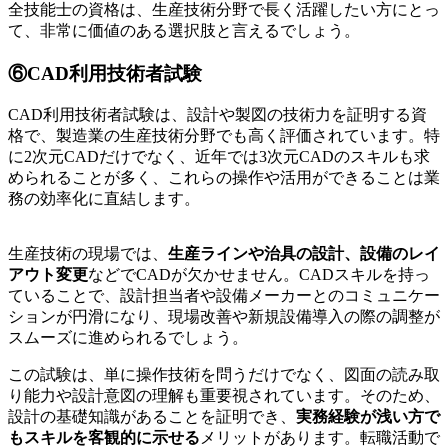
全技能士の資格は、生産技術分野で長く活躍したい方にとっ
て、非常に価値のある選択肢と言えるでしょう。
⑥CAD利用技術者試験
CAD利用技術者試験は、設計や製図の技術力を証明する資
格で、製造業の生産技術分野でも高く評価されています。特
に2次元CADだけでなく、近年では3次元CADのスキルも求
められることが多く、これらの操作や活用ができることは業
務の効率化に直結します。
生産技術の現場では、
生産ラインや治具の設計、設備のレイ
アウト変更
などでCADが欠かせません。CADスキルを持っ
ていることで、設計担当者や設備メーカーとのコミュニケー
ションが円滑になり、現場改善や新規設備導入の際の調整が
スムーズに進められるでしょう。
この試験は、単に操作技術を問うだけでなく、図面の読み取
り能力や設計意図の理解も重要視されています。そのため、
設計の基礎知識があることを証明でき、
実務経験が浅い方で
もスキルを客観的に示せる
メリットがあります。転職活動で