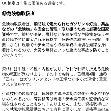
QC検定は非常に価値ある資格です。
⑧危険物取扱者
危険物取扱者は、
消防法で定められたガソリンや灯油、薬品
などの「危険物」を安全に管理・取り扱うために必要な国家
資格
です。塗料や溶剤、燃料など多種多様な危険物を扱う生
産現場で特に重宝される資格で、危険物の取扱いや保管、運
搬、さらに現場での安全管理や点検業務の適切な知識を身に
着けられるので、火災や爆発といった重大な事故を防ぐこと
ができます。
資格には甲種・乙種・丙種があり、それぞれ取り扱える危険
物の範囲が異なります。その中でも特に、乙種第4類（通称
「乙4」）はガソリンスタンドや工場など多くの現場で重宝
される資格です。
生産技術の現場では、危険物の管理体制の強化や法令遵守が
求められるため、有資格者は現場の安全責任者や監督的な立
場を任されることも少なくありません。また、資格取得によ
って就職や転職活動において有利に働くほか、資格手当の支