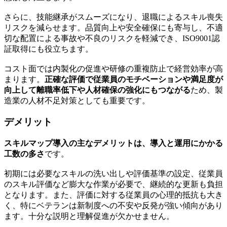
さらに、技能継承がスムーズになり、退職によるスキル喪失
リスクを減らせます。品質向上や安全確保にも寄与し、不適
切な配置による事故や不良のリスクを軽減でき、ISO9001認
証取得にも役立ちます。
コスト面では内製化の促進や研修の重複防止で経営効率が高
まります。
正確な評価で従業員のモチベーションや満足度が
向上して離職率低下や人材確保の強化にもつながる
ため、製
造業の人材不足対策としても重要です。
デメリット
スキルマップ導入の主なデメリットは、導入と運用にかかる
工数の多さ
です。
初期には必要なスキルの洗い出しや評価基準の設定、従業員
のスキル評価など膨大な作業が必要で、継続的な更新も負担
となります。また、評価に対する従業員の心理的抵抗も大き
く、特にベテランは新制度への不安や反発が強い傾向があり
ます。十分な説明と理解促進が欠かせません。