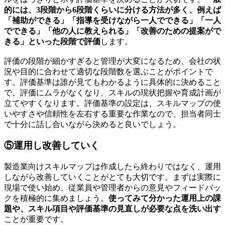
的には、3段階から6段階くらいに分ける方法が多く、例えば
「補助ができる」「指導を受けながら一人でできる」「一人
でできる」「他の人に教えられる」「改善のための提案がで
きる」といった段階で評価
します。
評価の段階が細かすぎると管理が大変になるため、会社の状
況や目的に合わせて適切な段階数を選ぶことがポイントで
す。評価基準は誰が見てもわかるように具体的に決めること
で、評価にムラがなくなり、スキルの現状把握や育成計画が
立てやすくなります。評価基準の設定は、スキルマップの使
いやすさや信頼性を左右する重要な作業なので、担当者同士
で十分に話し合いながら決めると良いでしょう。
⑤運用し改善していく
製造業向けスキルマップは作成したら終わりではなく、運用
しながら改善していくことがとても大切です。まずは実際に
現場で使い始め、従業員や管理者からの意見やフィードバッ
クを積極的に集めましょう。
使ってみて分かった運用上の課
題や、スキル項目や評価基準の見直しが必要な点を洗い出す
ことが重要です。