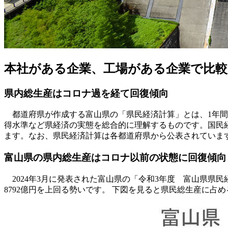
本社がある企業、工場がある企業で比較【
県内総生産はコロナ過を経て回復傾向
都道府県が作成する富山県の「県民経済計算」とは、1年間
得水準など県経済の実態を総合的に理解するものです。国民経
ます。なお、県民経済計算は各都道府県から公表されていま
富山県の県内総生産はコロナ以前の状態に回復傾向
2024年3月に発表された富山県の「令和3年度 富山県県民経
8792億円を上回る勢いです。 下図を見ると県民総生産に占