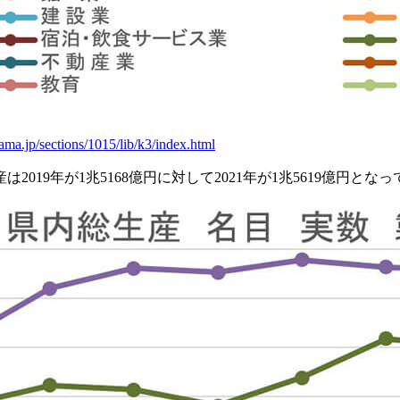
ama.jp/sections/1015/lib/k3/index.html
19年が1兆5168億円に対して2021年が1兆5619億円と