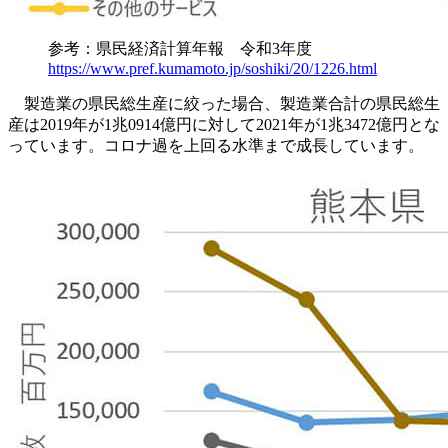
参考：県民経済計算年報 令和3年度
https://www.pref.kumamoto.jp/soshiki/20/1226.html
製造業の県民総生産に絞った場合、製造業合計の県民総生
産は2019年が1兆0914億円に対して2021年が1兆3472億円とな
っています。コロナ過を上回る水準まで成長しています。