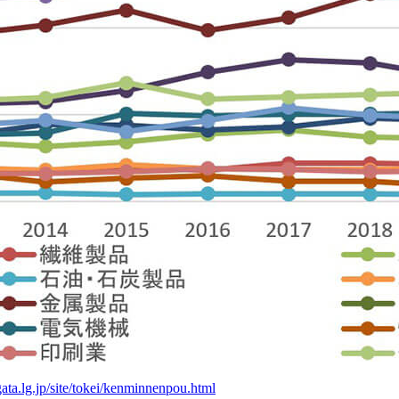
gata.lg.jp/site/tokei/kenminnenpou.html