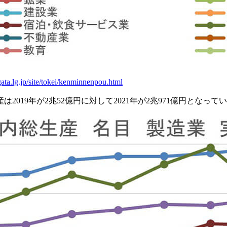
gata.lg.jp/site/tokei/kenminnenpou.html
019年が2兆52億円に対して2021年が2兆971億円となっ