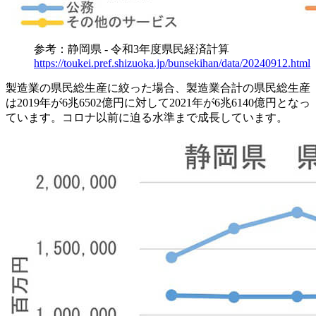
参考：静岡県 - 令和3年度県民経済計算
https://toukei.pref.shizuoka.jp/bunsekihan/data/20240912.html
製造業の県民総生産に絞った場合、製造業合計の県民総生産
は2019年が6兆6502億円に対して2021年が6兆6140億円となっ
ています。コロナ以前に迫る水準まで成長しています。