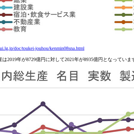
ui.lg.jp/doc/toukei-jouhou/kenmin08sna.html
19年が8729億円に対して2021年が8935億円となって