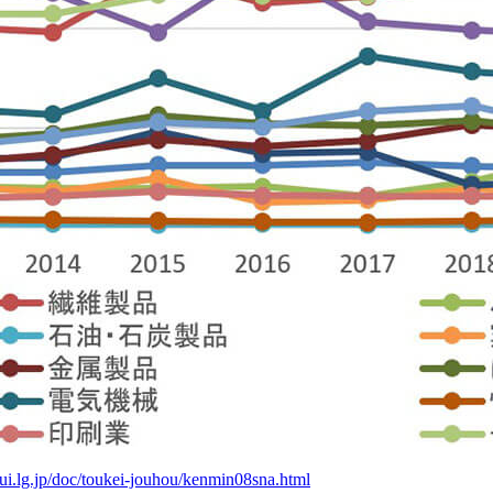
ui.lg.jp/doc/toukei-jouhou/kenmin08sna.html