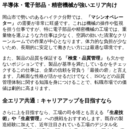
半導体・電子部品・精密機械が強いエリア向け
岡山市で勢いのあるハイテク分野では、
「マシンオペレー
ター」
の需要が非常に旺盛です。これは機械の操作や監視
を担う仕事ですが、特に電子部品や精密機械の工場では、重
量物を運ぶような力仕事は少なく、空調の効いた清潔なクリ
ーンルームでの作業が中心となります。体力的な負担が少な
いため、長期的に安定して働きたい方には最適な環境です。
また、製品の品質を保証する
「検査・品質管理」
も欠かせ
ないポジションです。製品が基準を満たしているかをチェッ
クするこの仕事は、企業の信頼を背負う「最後の砦」と言え
ます。几帳面な性格が活かせるだけでなく、ISOなどの品質
管理体制に関する知識を身につけることで、転職市場での価
値は劇的に高まります。
全エリア共通：キャリアアップを目指すなら
さらに上を目指すなら、工場の司令塔とも言える
「生産技
術」や「生産管理」
への挑戦をおすすめします。既存の製
造経験に加えて、近年注目されている工場のデジタル化