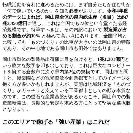
転職活動を有利に進めるためには、まず自分たちが住む街が
「何で稼いでいるのか」を知る必要があります。
令和4年度
のデータによれば、岡山県全体の県内総生産（名目）は約7
兆3,450億円
に達し、これは全国でも22位という堂々たる経
済規模です。特筆すべきは、その内訳において
製造業が占
める割合が約30%
と極めて高い点にあります。全国平均と
比較しても「ものづくり」の比重が大きいのは岡山県の特徴
であり、その中心地である岡山市も例外ではありません。
岡山市単体の製造品出荷額に目を向けると、
1兆1,301億円
と
いう膨大な数字を叩き出しており、これは巨大なコンビナー
トを擁する倉敷市に次ぐ県内第2位の規模です。岡山市と聞
くと、後楽園などの観光資源や商業都市としてのイメージを
抱く方が多いかもしれませんが、実態は地域経済を「ものづ
くり」がガッチリと支えている工業都市としての顔が本質な
のです。この盤石な産業基盤があるからこそ、岡山市での製
造業転職は、長期的な安定を求める方にとって堅実な選択肢
となります。
このエリアで稼げる「強い産業」はこれだ