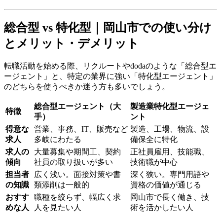
総合型 vs 特化型｜岡山市での使い分け
とメリット・デメリット
転職活動を始める際、リクルートやdodaのような「総合型エ
ージェント」と、特定の業界に強い「特化型エージェント」
のどちらを使うべきか迷う方も多いでしょう。
総合型エージェント（大
製造業特化型エージェ
特徴
手）
ント
得意な
営業、事務、IT、販売など
製造、工場、物流、設
求人
多岐にわたる
備保全に特化
求人の
大量募集や期間工、契約
正社員雇用、技能職、
傾向
社員の取り扱いが多い
技術職が中心
担当者
広く浅い。面接対策や書
深く狭い。専門用語や
の知識
類添削は一般的
資格の価値が通じる
おすす
職種を絞らず、幅広く求
岡山市で長く働き、技
めな人
人を見たい人
術を活かしたい人