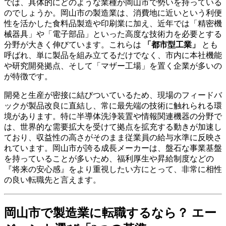
では、具体的にどのような業種が岡山市で勢いを持っている
のでしょうか。岡山市の製造業は、消費地に近いという利便
性を活かした食料品製造や印刷業に加え、近年では「精密機
械器具」や「電子部品」といった高度な技術力を必要とする
分野が大きく伸びています。これらは
「都市型工業」
とも
呼ばれ、単に製品を組み立てるだけでなく、市内に本社機能
や研究開発拠点、そして「マザー工場」を置く企業が多いの
が特徴です。
開発と生産が密接に結びついているため、現場のフィードバ
ックが製品改良に直結し、常に最先端の技術に触れられる環
境があります。特に半導体洗浄装置や情報関連機器の分野で
は、世界的な需要拡大を受けて拠点を拡充する動きが加速し
ており、収益性の高さがそのまま従業員の給与水準に反映さ
れています。岡山市が誇る成長メーカーは、盤石な事業基盤
を持っていることが多いため、福利厚生や昇給制度などの
『将来の安心感』をより重視したい方にとって、非常に相性
の良い転職先と言えます。
岡山市で製造業に転職するなら？ エー