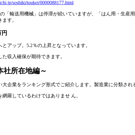
ichi.jp/soshiki/toukei/0000088177.html
年の「輸送用機械」は停滞が続いていますが、「はん用・生産
きます。
万円
円へとアップ。5.2％の上昇となっています。
した収入確保が期待できます。
本社所在地編～
い大企業をランキング形式でご紹介します。製造業に分類され
を網羅しているわけではありませ ん。