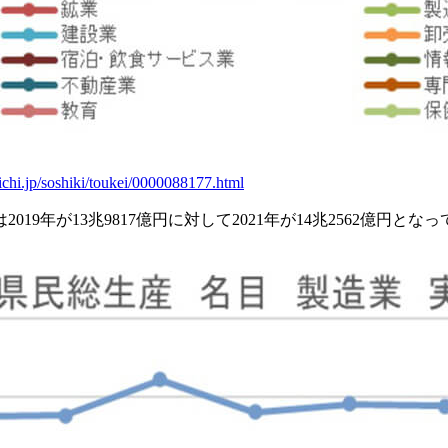
ichi.jp/soshiki/toukei/0000088177.html
19年が13兆9817億円に対して2021年が14兆2562億円