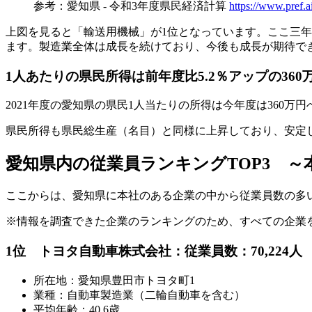
参考：愛知県 - 令和3年度県民経済計算
https://www.pref.a
上図を見ると「輸送用機械」が1位となっています。ここ三
ます。製造業全体は成長を続けており、今後も成長が期待で
1人あたりの県民所得は前年度比5.2％アップの360
2021年度の愛知県の県民1人当たりの所得は今年度は360万
県民所得も県民総生産（名目）と同様に上昇しており、安定
愛知県内の従業員ランキングTOP3 ～
ここからは、愛知県に本社のある企業の中から従業員数の多
※情報を調査できた企業のランキングのため、すべての企業
1位 トヨタ自動車株式会社：従業員数：70,224人
所在地：愛知県豊田市トヨタ町1
業種：自動車製造業（二輪自動車を含む）
平均年齢：40.6歳