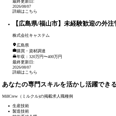
最終更新日
:
2026/08/07
詳細はこちら
【広島県/福山市】未経験歓迎の外注
株式会社キャステム
広島県
購買・資材調達
年収：320万円〜400万円
最終更新日
:
2026/08/07
詳細はこちら
あなたの
専門スキル
を活かし活躍でき
MillCrew（ミルクル)の掲載求人職種例
生産技術
製造技術