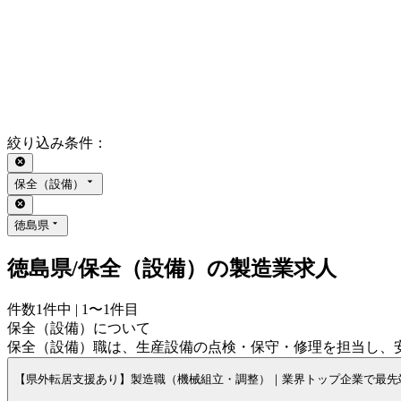
絞り込み条件
：
保全（設備）
徳島県
徳島県/保全（設備）の製造業求人
件数
1
件中 |
1〜1
件目
保全（設備）について
保全（設備）職は、生産設備の点検・保守・修理を担当し、
【県外転居支援あり】製造職（機械組立・調整）｜業界トップ企業で最先