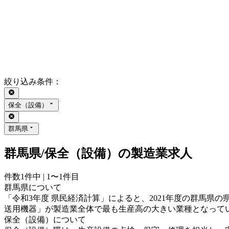
絞り込み条件
：
保全（設備）
群馬県
群馬県/保全（設備）の製造業求人
件数
1
件中 |
1〜1
件目
群馬県について
「令和3年度 県民経済計算」によると、2021年度の群馬県の県内
送用機器」が製造業全体で最も生産高の大きい業種となっていま
保全（設備）について