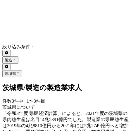
絞り込み条件
：
製造
茨城県
茨城県/製造の製造業求人
件数
3
件中 |
1〜3
件目
茨城県について
「令和3年度 県民経済計算」によると、2021年度の茨城県の
県内総生産は名目14兆5391億円でした。製造業の県民総生産
は2019年の4兆8810億円から2021年には5兆2749億円へと増加