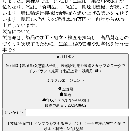
しました。業種別では「はん用・生産用・業務用機械」が1
位となり、2位に「食料品」、3位に「輸送用機械」が続いて
います。特に輸送用機械は食料品を追い上げる勢いを見せて
います。県民1人当たりの所得は344万円で、前年から9.0％
上昇しています。
製造について
製造職は、製品の加工・組立・検査を担当し、高品質なもの
づくりを実現するために、生産工程の管理や効率化を行う仕
事です。
🔥注目求人
No.580【茨城県/久慈郡大子町】未経験歓迎の製造スタッフ＆ワークラ
イフバランス充実（東証上場・残業月10h）
ミルクルエージェント
茨城県
製造
年収：318万円〜414万円
最終更新日
：
2026/08/02
いいかも
【茨城/石岡市】インフラを支えるモノづくり！手当充実の安定企業で
ボルト製造・NC旋盤加工