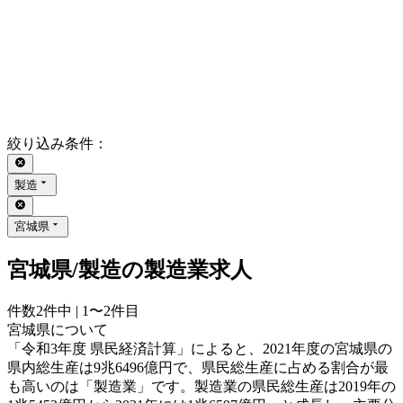
絞り込み条件
：
製造
宮城県
宮城県/製造の製造業求人
件数
2
件中 |
1〜2
件目
宮城県について
「令和3年度 県民経済計算」によると、2021年度の宮城県の
県内総生産は9兆6496億円で、県民総生産に占める割合が最
も高いのは「製造業」です。製造業の県民総生産は2019年の