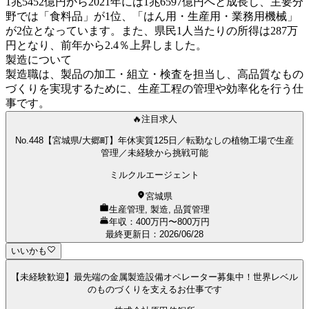
1兆5452億円から2021年には1兆6597億円へと成長し、主要分
野では「食料品」が1位、「はん用・生産用・業務用機械」
が2位となっています。また、県民1人当たりの所得は287万
円となり、前年から2.4％上昇しました。
製造について
製造職は、製品の加工・組立・検査を担当し、高品質なもの
づくりを実現するために、生産工程の管理や効率化を行う仕
事です。
🔥注目求人
No.448【宮城県/大郷町】年休実質125日／転勤なしの植物工場で生産
管理／未経験から挑戦可能
ミルクルエージェント
宮城県
生産管理, 製造, 品質管理
年収：400万円〜800万円
最終更新日
：
2026/06/28
いいかも
【未経験歓迎】最先端の金属製造設備オペレーター募集中！世界レベル
のものづくりを支えるお仕事です