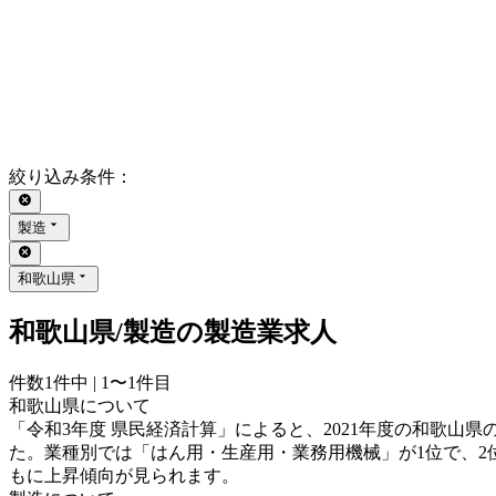
絞り込み条件
：
製造
和歌山県
和歌山県/製造の製造業求人
件数
1
件中 |
1〜1
件目
和歌山県について
「令和3年度 県民経済計算」によると、2021年度の和歌山県の県
た。業種別では「はん用・生産用・業務用機械」が1位で、2位
もに上昇傾向が見られます。