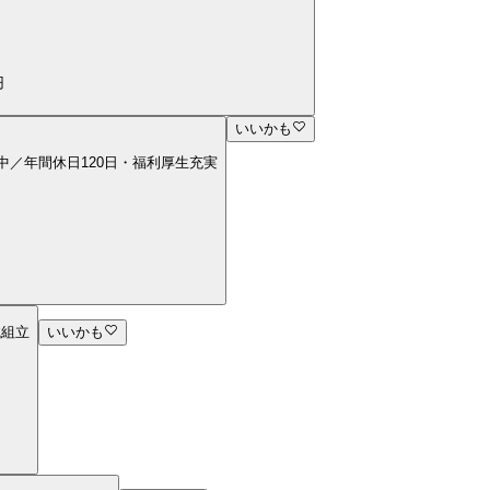
円
いいかも
昇中／年間休日120日・福利厚生充実
械組立
いいかも