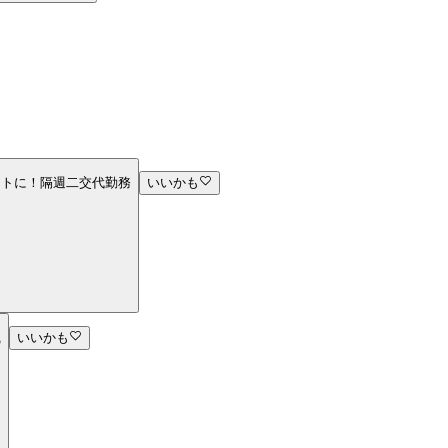
ストに！隔週二交代勤務
いいかも
職
いいかも