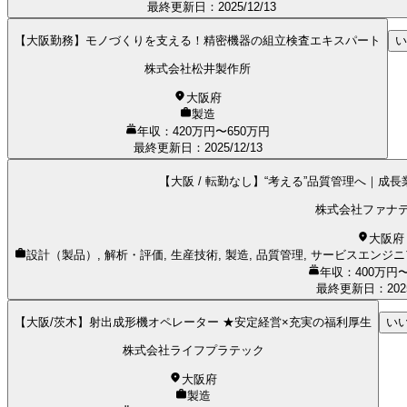
最終更新日
：
2025/12/13
【大阪勤務】モノづくりを支える！精密機器の組立検査エキスパート
い
株式会社松井製作所
大阪府
製造
年収：420万円〜650万円
最終更新日
：
2025/12/13
【大阪 / 転勤なし】“考える”品質管理へ｜
株式会社ファナ
大阪府
設計（製品）, 解析・評価, 生産技術, 製造, 品質管理, サービスエンジ
年収：400万円〜
最終更新日
：
202
【大阪/茨木】射出成形機オペレーター ★安定経営×充実の福利厚生
い
株式会社ライフプラテック
大阪府
製造