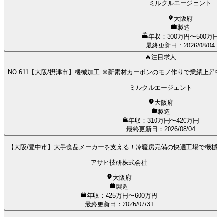
ミルクルエージェント
大阪府
製造
年収：300万円〜500万
最終更新日
：
2026/08/04
🔥注目求人
NO.611【大阪/摂津市】機械加工 ※新素材カーボンのモノ作りで業績上
ミルクルエージェント
大阪府
製造
年収：310万円〜420万円
最終更新日
：
2026/08/04
【大阪/豊中市】大手食品メーカーを支える！冷暖房完備の快適工場で機
アサヒ技研株式会社
大阪府
製造
年収：425万円〜600万円
最終更新日
：
2026/07/31