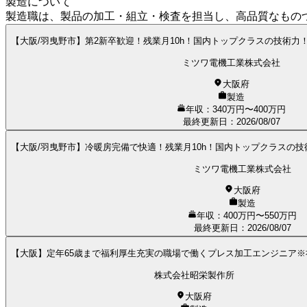
製造について
製造職は、製品の加工・組立・検査を担当し、高品質なもの
【大阪/羽曳野市】第2新卒歓迎！残業月10h！国内トップクラスの技術
ミツワ電機工業株式会社
大阪府
製造
年収：340万円〜400万円
最終更新日
：
2026/08/07
【大阪/羽曳野市】冷暖房完備で快適！残業月10h！国内トップクラスの
ミツワ電機工業株式会社
大阪府
製造
年収：400万円〜550万円
最終更新日
：
2026/08/07
【大阪】定年65歳まで福利厚生充実の職場で働くプレス加工エンジニア
株式会社昭栄製作所
大阪府