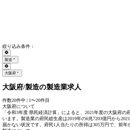
絞り込み条件
：
製造
大阪府
大阪府/製造の製造業求人
件数
20
件中 |
1〜20
件目
大阪府について
「令和3年度 県民経済計算」によると、2021年度の大阪府
います。製造業の府民総生産は2019年の6兆7203億円から2
届かない状況です。府民1人当たりの所得は305万円で、前年