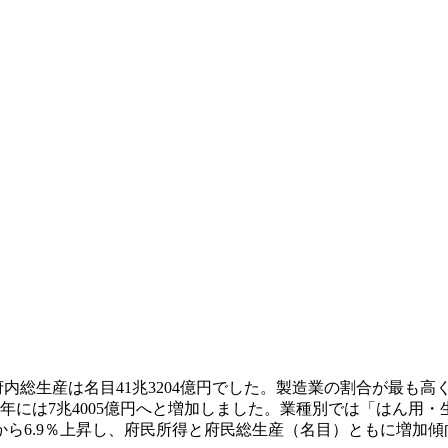
の府内総生産は名目41兆3204億円でした。製造業の割合が最も
021年には7兆4005億円へと増加しました。業種別では「はん
から6.9％上昇し、府民所得と府民総生産（名目）ともに増加