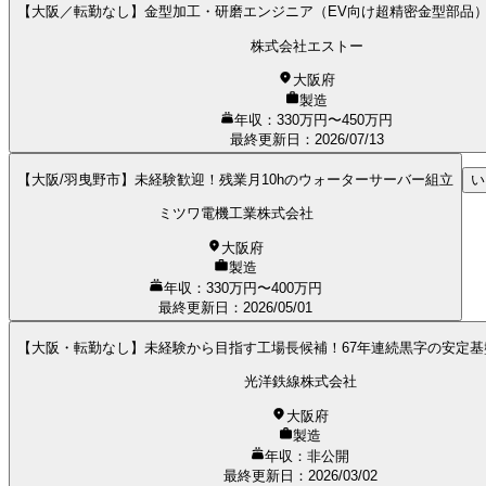
【大阪／転勤なし】金型加工・研磨エンジニア（EV向け超精密金型部品）
株式会社エストー
大阪府
製造
年収：330万円〜450万円
最終更新日
：
2026/07/13
【大阪/羽曳野市】未経験歓迎！残業月10hのウォーターサーバー組立
い
ミツワ電機工業株式会社
大阪府
製造
年収：330万円〜400万円
最終更新日
：
2026/05/01
【大阪・転勤なし】未経験から目指す工場長候補！67年連続黒字の安定
光洋鉄線株式会社
大阪府
製造
年収：非公開
最終更新日
：
2026/03/02