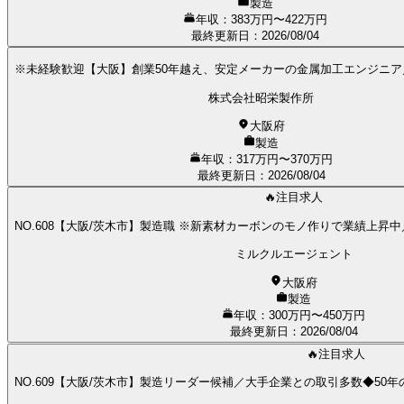
製造
年収：383万円〜422万円
最終更新日
：
2026/08/04
※未経験歓迎【大阪】創業50年越え、安定メーカーの金属加工エンジニ
株式会社昭栄製作所
大阪府
製造
年収：317万円〜370万円
最終更新日
：
2026/08/04
🔥注目求人
NO.608【大阪/茨木市】製造職 ※新素材カーボンのモノ作りで業績上昇
ミルクルエージェント
大阪府
製造
年収：300万円〜450万円
最終更新日
：
2026/08/04
🔥注目求人
NO.609【大阪/茨木市】製造リーダー候補／大手企業との取引多数◆5