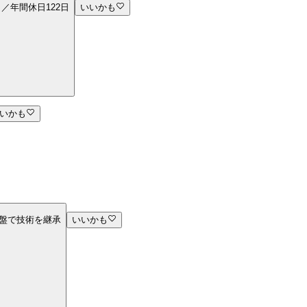
／年間休日122日
いいかも
いかも
基盤で技術を継承
いいかも