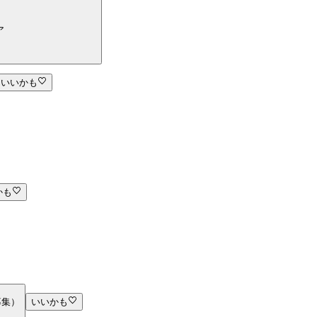
ア
いいかも
かも
募集）
いいかも