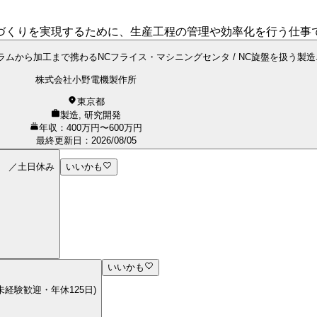
づくりを実現するために、生産工程の管理や効率化を行う仕事
ムから加工まで携わるNCフライス・マシニングセンタ / NC旋盤を扱う製造
株式会社小野電機製作所
東京都
製造, 研究開発
年収：400万円〜600万円
最終更新日
：
2026/08/05
） ／土日休み
いいかも
いいかも
経験歓迎・年休125日)