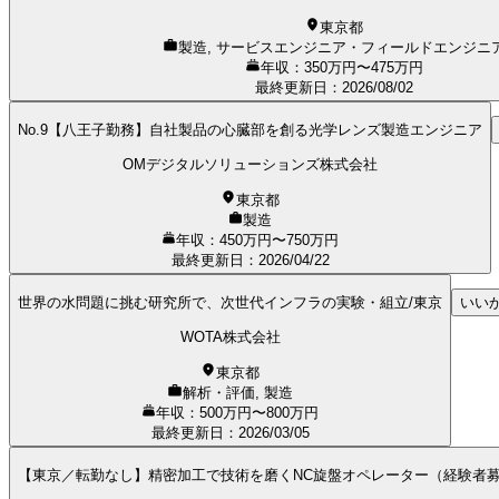
東京都
製造, サービスエンジニア・フィールドエンジニ
年収：350万円〜475万円
最終更新日
：
2026/08/02
No.9【八王子勤務】自社製品の心臓部を創る光学レンズ製造エンジニア
OMデジタルソリューションズ株式会社
東京都
製造
年収：450万円〜750万円
最終更新日
：
2026/04/22
世界の水問題に挑む研究所で、次世代インフラの実験・組立/東京
いい
WOTA株式会社
東京都
解析・評価, 製造
年収：500万円〜800万円
最終更新日
：
2026/03/05
【東京／転勤なし】精密加工で技術を磨くNC旋盤オペレーター（経験者