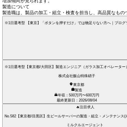
増加傾向が見られます。
製造について
製造職は、製品の加工・組立・検査を担当し、高品質なもの
※1日選考型 【東京】「ボタンを押すだけ」では物足りない方へ｜プログラ
※1日選考型【東京都/大田区】製造エンジニア（ガラス加工オペレーター
株式会社飯山特殊硝子
東京都
製造
年収：500万円〜600万円
最終更新日
：
2026/08/04
🔥注目求人
No.582【東京都/目黒区】生ビールサーバーの製造・組立・メンテナンス(未
ミルクルエージェント