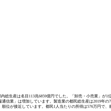
都内総生産は名目113兆6859億円でした。「卸売・小売業」が
業」は増加しています。製造業の都民総生産は2019年の7兆83
順位が接近しています。都民1人当たりの所得は576万円で、前