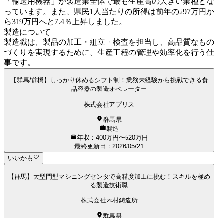
「輸送用機器」が製造業全体で最も生産高の大きい業種とな
っています。また、県民1人当たりの所得は前年の297万円か
ら319万円へと7.4％上昇しました。
製造について
製造職は、製品の加工・組立・検査を担当し、高品質なもの
づくりを実現するために、生産工程の管理や効率化を行う仕
事です。
【群馬/前橋】しっかり休めるシフト制！業務未経験から挑戦できる食
品容器の製造オペレーター
株式会社アプリス
群馬県
製造
年収：400万円〜520万円
最終更新日
：
2026/05/21
いいかも
【群馬】大型門型マシニングセンタで高精度加工に挑む！スキルを極め
る製造技術職
株式会社木村鋳造所
群馬県