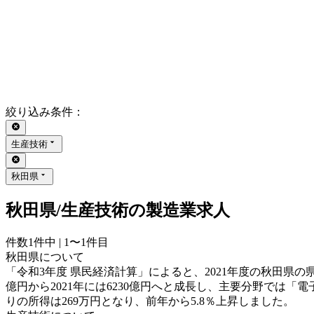
絞り込み条件
：
生産技術
秋田県
秋田県/生産技術の製造業求人
件数
1
件中 |
1〜1
件目
秋田県について
「令和3年度 県民経済計算」によると、2021年度の秋田県の
億円から2021年には6230億円へと成長し、主要分野では
りの所得は269万円となり、前年から5.8％上昇しました。