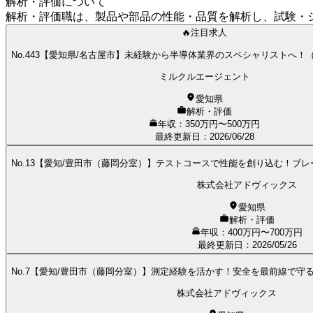
解析・評価について
解析・評価職は、製品や部品の性能・品質を解析し、試験・
🔥注目求人
No.443【愛知県/名古屋市】未経験から半導体業界のスペシャリストへ！
ミルクルエージェント
愛知県
解析・評価
年収：350万円〜500万円
最終更新日
：
2026/06/28
No.13【愛知/豊田市（藤岡分室）】テストコースで性能を創り込む！ブ
株式会社アドヴィックス
愛知県
解析・評価
年収：400万円〜700万円
最終更新日
：
2026/05/26
No.7【愛知/豊田市（藤岡分室）】測定経験を活かす！安全を最前線で守
株式会社アドヴィックス