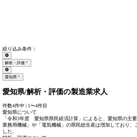
絞り込み条件
：
解析・評価
愛知県
愛知県/解析・評価の製造業求人
件数
4
件中 |
1〜4
件目
愛知県について
「令和3年度 愛知県県民経済計算」によると、愛知県の主要
業務用機械」や「電気機械」の県民総生産は増加しており、これ
した。