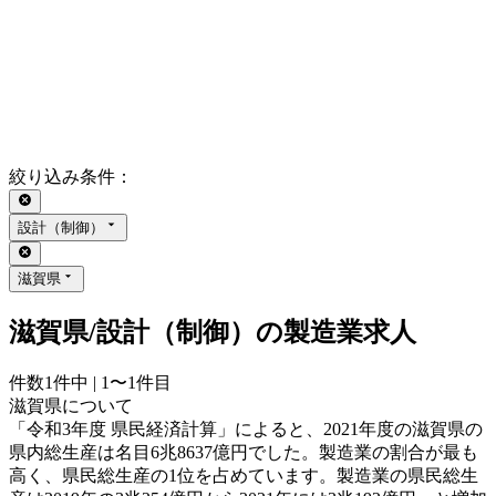
絞り込み条件
：
設計（制御）
滋賀県
滋賀県/設計（制御）の製造業求人
件数
1
件中 |
1〜1
件目
滋賀県について
「令和3年度 県民経済計算」によると、2021年度の滋賀県の
県内総生産は名目6兆8637億円でした。製造業の割合が最も
高く、県民総生産の1位を占めています。製造業の県民総生