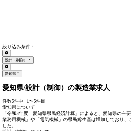
絞り込み条件
：
設計（制御）
愛知県
愛知県/設計（制御）の製造業求人
件数
5
件中 |
1〜5
件目
愛知県について
「令和3年度 愛知県県民経済計算」によると、愛知県の主要
業務用機械」や「電気機械」の県民総生産は増加しており、これ
した。