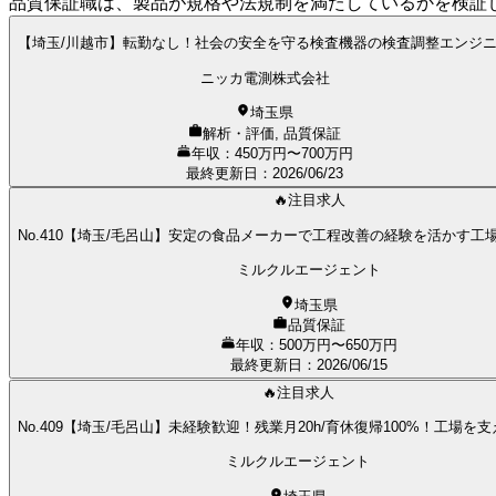
品質保証職は、製品が規格や法規制を満たしているかを検証
【埼玉/川越市】転勤なし！社会の安全を守る検査機器の検査調整エンジ
ニッカ電測株式会社
埼玉県
解析・評価, 品質保証
年収：450万円〜700万円
最終更新日
：
2026/06/23
🔥注目求人
No.410【埼玉/毛呂山】安定の食品メーカーで工程改善の経験を活かす工
ミルクルエージェント
埼玉県
品質保証
年収：500万円〜650万円
最終更新日
：
2026/06/15
🔥注目求人
No.409【埼玉/毛呂山】未経験歓迎！残業月20h/育休復帰100%！工場を
ミルクルエージェント