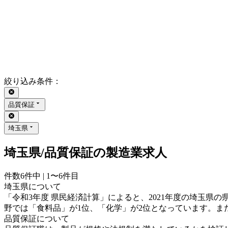
絞り込み条件
：
品質保証
埼玉県
埼玉県/品質保証の製造業求人
件数
6
件中 |
1〜6
件目
埼玉県について
「令和3年度 県民経済計算」によると、2021年度の埼玉県の県内
野では「食料品」が1位、「化学」が2位となっています。また
品質保証について