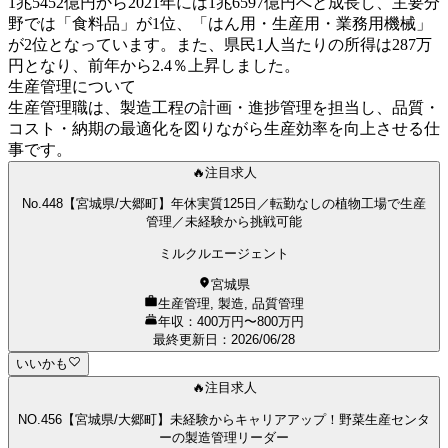
1兆5452億円から2021年には1兆6597億円へと成長し、主要分
野では「食料品」が1位、「はん用・生産用・業務用機械」
が2位となっています。また、県民1人当たりの所得は287万
円となり、前年から2.4％上昇しました。
生産管理について
生産管理職は、製造工程の計画・進捗管理を担当し、品質・
コスト・納期の最適化を図りながら生産効率を向上させる仕
事です。
🔥注目求人
No.448【宮城県/大郷町】年休実質125日／転勤なしの植物工場で生産
管理／未経験から挑戦可能
ミルクルエージェント
宮城県
生産管理, 製造, 品質管理
年収：400万円〜800万円
最終更新日
：
2026/06/28
いいかも
🔥注目求人
NO.456【宮城県/大郷町】未経験からキャリアアップ！野菜生産センタ
ーの製造管理リーダー