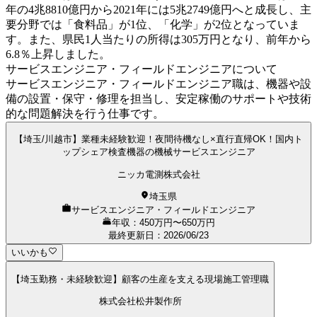
年の4兆8810億円から2021年には5兆2749億円へと成長し、主
要分野では「食料品」が1位、「化学」が2位となっていま
す。また、県民1人当たりの所得は305万円となり、前年から
6.8％上昇しました。
サービスエンジニア・フィールドエンジニアについて
サービスエンジニア・フィールドエンジニア職は、機器や設
備の設置・保守・修理を担当し、安定稼働のサポートや技術
的な問題解決を行う仕事です。
【埼玉/川越市】業種未経験歓迎！夜間待機なし×直行直帰OK！国内ト
ップシェア検査機器の機械サービスエンジニア
ニッカ電測株式会社
埼玉県
サービスエンジニア・フィールドエンジニア
年収：450万円〜650万円
最終更新日
：
2026/06/23
いいかも
【埼玉勤務・未経験歓迎】顧客の生産を支える現場施工管理職
株式会社松井製作所