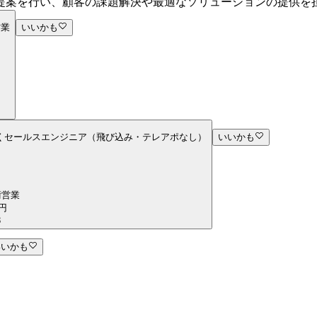
提案を行い、顧客の課題解決や最適なソリューションの提供を
営業
いいかも
で働くセールスエンジニア（飛び込み・テレアポなし）
いいかも
術営業
円
3
いいかも