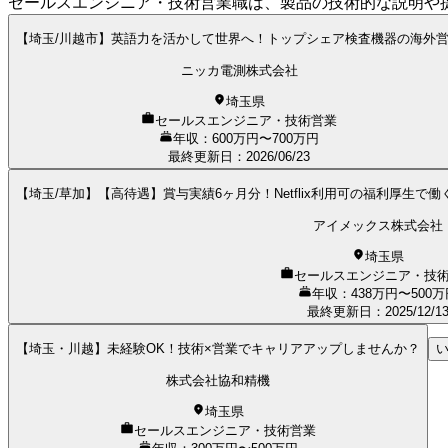
セールスエンジニア・技術営業職は、製品の技術的な説明や
【埼玉/川越市】英語力を活かして世界へ！トップシェア検査機器の海外
ニッカ電測株式会社
埼玉県
セールスエンジニア・技術営業
年収：600万円〜700万円
最終更新日
：
2026/06/23
【埼玉/草加】【高待遇】賞与実績6ヶ月分！Netflix利用可の福利厚生
アイメックス株式会社
埼玉県
セールスエンジニア・技
年収：438万円〜500万
最終更新日
：
2025/12/1
【埼玉・川越】未経験OK！技術×営業でキャリアアップしませんか？
株式会社協和精機
埼玉県
セールスエンジニア・技術営業