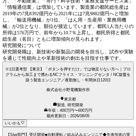
方、「不動産業」「専門・科学技術・業務支援サービス業」
「情報通信業」は増加しています。製造業の都民総生産は
2019年の7兆8392億円から2021年には7兆9882億円へと増加
し、「輸送用機械」が1位、「はん用・生産用・業務用機
械」が2位となり、順位が接近しています。都民1人当たりの
所得は576万円で、前年から10.7％上昇し、都民所得と都民
総生産（名目）ともに増加傾向が見られます。
研究開発について
研究開発職は、新技術や新製品の開発を担当し、試作や実験
を通じて性能向上や革新技術の創出を目指す仕事です。
※1日選考型 【東京】「ボタンを押すだけ」では物足りない方へ｜プロ
グラムから加工まで携わるNCフライス・マシニングセンタ / NC旋盤を
扱う製造エンジニア／夜勤無し・年間休日120日
株式会社小野電機製作所
東京都
製造, 研究開発
年収：400万円〜600万円
最終更新日
：
2026/08/05
いいかも
【SIer部門】受託開発■自動運転／組み込みエンジニア◆先進技術の実