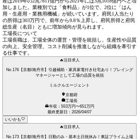
産は2019年の2兆7811億円から2021年には3兆1018億円へと増
加しました。業種別では「食料品」が1位で、2位に「はん
用・生産用・業務用機械」が続いています。府民1人当たり
の所得は303万円で、前年から9.8％上昇し、府民所得と府民
総生産（名目）ともに増加傾向が見られます。
工場長について
工場長職は、工場全体の運営・管理を統括し、生産性や品質
の向上、安全管理、コスト削減を推進しながら組織を牽引す
る仕事です。
🔥注目求人
No.176【京都/南丹市】引越補助・家具家電付き社宅あり！プレイング
マネージャーとして工場の品質を統括
ミルクルエージェント
京都府
工場長
年収：553万円〜651万円
最終更新日
：
2026/04/07
いいかも
🔥注目求人
No.173【京都/南丹市】日勤のみ・基本土日祝休み！東証プライム上場