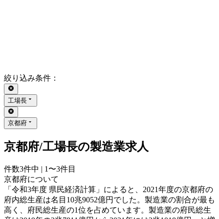
絞り込み条件
：
工場長
京都府
京都府/工場長の製造業求人
件数
3
件中 |
1〜3
件目
京都府について
「令和3年度 県民経済計算」によると、2021年度の京都府の
府内総生産は名目10兆9052億円でした。製造業の割合が最も
高く、府民総生産の1位を占めています。製造業の府民総生