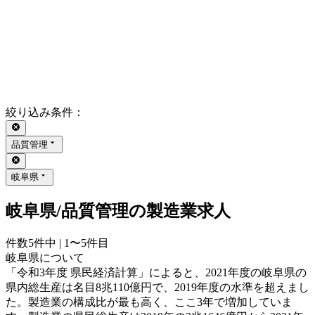
絞り込み条件
：
品質管理
岐阜県
岐阜県/品質管理の製造業求人
件数
5
件中 |
1〜5
件目
岐阜県について
「令和3年度 県民経済計算」によると、2021年度の岐阜県の
県内総生産は名目8兆110億円で、2019年度の水準を超えまし
た。製造業の構成比が最も高く、ここ3年で増加していま