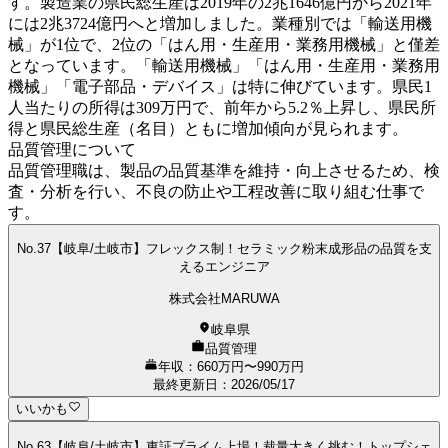
す。製造業の県民総生産は2019年の2兆1646億円から2021年
には2兆3724億円へと増加しました。業種別では「輸送用機
械」が1位で、2位の「はん用・生産用・業務用機械」と僅差
となっています。「輸送用機械」「はん用・生産用・業務用
機械」「電子部品・デバイス」は特に伸びています。県民1
人当たりの所得は309万円で、前年から5.2％上昇し、県民所
得と県民総生産（名目）ともに増加傾向が見られます。
品質管理について
品質管理職は、製品の品質基準を維持・向上させるため、検
査・分析を行い、不良の防止や工程改善に取り組む仕事で
す。
No.37【岐阜/土岐市】フレックス制！セラミック粉末成形品の品質を支
えるエンジニア
株式会社MARUWA
岐阜県
品質管理
年収：660万円〜990万円
最終更新日
：
2026/05/17
いいかも
No.63【岐阜/土岐市】東証プライム上場！裁量大きく挑む！トップシェ