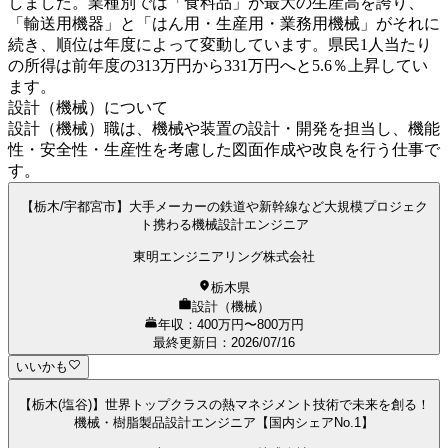
しました。業種別では「食料品」が最大の生産高を誇り、
「輸送用機器」と「はん用・生産用・業務用機械」がそれに
続き、順位は年度によって変動しています。県民1人当たり
の所得は前年度の313万円から331万円へと5.6％上昇してい
ます。
設計（機械）について
設計（機械）職は、機械や装置の設計・開発を担当し、機能
性・安全性・生産性を考慮した図面作成や改良を行う仕事で
す。
【栃木/宇都宮市】大手メーカーの鉄道や新幹線など大規模プロジェク
ト携わる機械設計エンジニア
東明エンジニアリング株式会社
栃木県
設計（機械）
年収：400万円〜800万円
最終更新日
：
2026/07/16
いいかも
【栃木(塩谷)】世界トップクラスの熱マネジメント技術で未来を創る！
機械・樹脂製品設計エンジニア【国内シェアNo.1】