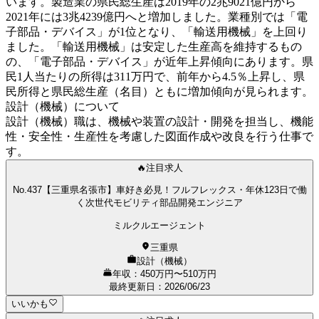
います。製造業の県民総生産は2019年の2兆9021億円から
2021年には3兆4239億円へと増加しました。業種別では「電
子部品・デバイス」が1位となり、「輸送用機械」を上回り
ました。「輸送用機械」は安定した生産高を維持するもの
の、「電子部品・デバイス」が近年上昇傾向にあります。県
民1人当たりの所得は311万円で、前年から4.5％上昇し、県
民所得と県民総生産（名目）ともに増加傾向が見られます。
設計（機械）について
設計（機械）職は、機械や装置の設計・開発を担当し、機能
性・安全性・生産性を考慮した図面作成や改良を行う仕事で
す。
🔥注目求人
No.437【三重県名張市】車好き必見！フルフレックス・年休123日で働
く次世代モビリティ部品開発エンジニア
ミルクルエージェント
三重県
設計（機械）
年収：450万円〜510万円
最終更新日
：
2026/06/23
いいかも