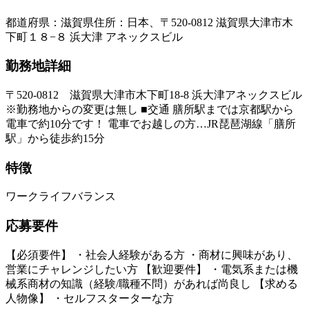
都道府県
：
滋賀県
住所
：
日本、〒520-0812 滋賀県大津市木
下町１８−８ 浜大津 アネックスビル
勤務地詳細
〒520-0812 滋賀県大津市木下町18-8 浜大津アネックスビル
※勤務地からの変更は無し ■交通 膳所駅までは京都駅から
電車で約10分です！ 電車でお越しの方…JR琵琶湖線「膳所
駅」から徒歩約15分
特徴
ワークライフバランス
応募要件
【必須要件】 ・社会人経験がある方 ・商材に興味があり、
営業にチャレンジしたい方 【歓迎要件】 ・電気系または機
械系商材の知識（経験/職種不問）があれば尚良し 【求める
人物像】 ・セルフスターターな方