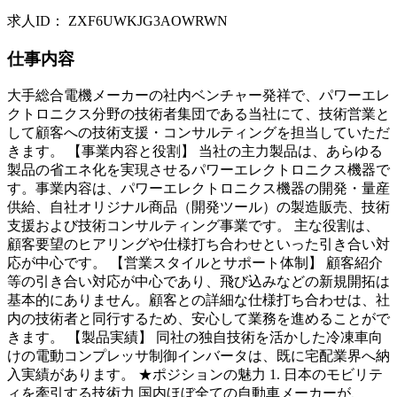
求人ID
：
ZXF6UWKJG3AOWRWN
仕事内容
大手総合電機メーカーの社内ベンチャー発祥で、パワーエレ
クトロニクス分野の技術者集団である当社にて、技術営業と
して顧客への技術支援・コンサルティングを担当していただ
きます。 【事業内容と役割】 当社の主力製品は、あらゆる
製品の省エネ化を実現させるパワーエレクトロニクス機器で
す。事業内容は、パワーエレクトロニクス機器の開発・量産
供給、自社オリジナル商品（開発ツール）の製造販売、技術
支援および技術コンサルティング事業です。 主な役割は、
顧客要望のヒアリングや仕様打ち合わせといった引き合い対
応が中心です。 【営業スタイルとサポート体制】 顧客紹介
等の引き合い対応が中心であり、飛び込みなどの新規開拓は
基本的にありません。顧客との詳細な仕様打ち合わせは、社
内の技術者と同行するため、安心して業務を進めることがで
きます。 【製品実績】 同社の独自技術を活かした冷凍車向
けの電動コンプレッサ制御インバータは、既に宅配業界へ納
入実績があります。 ★ポジションの魅力 1. 日本のモビリテ
ィを牽引する技術力 国内ほぼ全ての自動車メーカーが、