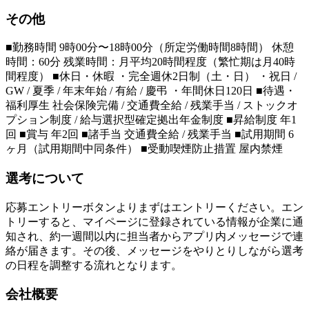
その他
■勤務時間 9時00分〜18時00分（所定労働時間8時間） 休憩
時間：60分 残業時間：月平均20時間程度（繁忙期は月40時
間程度） ■休日・休暇 ・完全週休2日制（土・日） ・祝日 /
GW / 夏季 / 年末年始 / 有給 / 慶弔 ・年間休日120日 ■待遇・
福利厚生 社会保険完備 / 交通費全給 / 残業手当 / ストックオ
プション制度 / 給与選択型確定拠出年金制度 ■昇給制度 年1
回 ■賞与 年2回 ■諸手当 交通費全給 / 残業手当 ■試用期間 6
ヶ月（試用期間中同条件） ■受動喫煙防止措置 屋内禁煙
選考について
応募エントリーボタンよりまずはエントリーください。エン
トリーすると、マイページに登録されている情報が企業に通
知され、約一週間以内に担当者からアプリ内メッセージで連
絡が届きます。その後、メッセージをやりとりしながら選考
の日程を調整する流れとなります。
会社概要