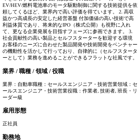
EV/HEV/燃料電池車のモータ駆動制御に関する技術提供を依
頼してくるほど、業界内で高い評価を得ています。 2. 高収
益かつ高成長の安定した経営基盤 付加価値の高い技術で高
利益体質であり、将来的なIPO（株式公開）も視野に入れ
て、更なる企業発展を目指すフェーズに参画できます。 3.
社会貢献性の高い製品とセルフスターターを歓迎する環境
お客様のニーズに合わせた製品開発や技術開発をベンチャー
の機動性を活かして行っており、自律的に（セルフスタータ
ーとして）業務を進めることができるフラットな社風です。
業界 / 職種 / 領域 / 役職
業界
：
自動車
職種
：
セールスエンジニア・技術営業
領域
：
セ
ールスエンジニア・技術営業
役職
：
作業者, 技術者, 班長・リ
ーダー級
雇用形態
正社員
勤務地