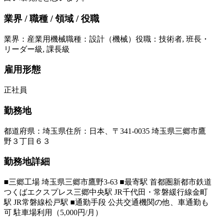
業界 / 職種 / 領域 / 役職
業界
：
産業用機械
職種
：
設計（機械）
役職
：
技術者, 班長・
リーダー級, 課長級
雇用形態
正社員
勤務地
都道府県
：
埼玉県
住所
：
日本、〒341-0035 埼玉県三郷市鷹
野３丁目６３
勤務地詳細
■三郷工場 埼玉県三郷市鷹野3-63 ■最寄駅 首都圏新都市鉄道
つくばエクスプレス三郷中央駅 JR千代田・常磐緩行線金町
駅 JR常磐線松戸駅 ■通勤手段 公共交通機関の他、車通勤も
可 駐車場利用（5,000円/月）