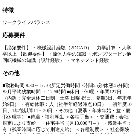
特徴
ワークライフバランス
応募要件
【必須要件】 ・機械設計経験（2DCAD）、力学計算 ・大学
卒以上 【歓迎要件】 ・流体力学の知識 ・ポンプ/タービン他
回転機械の知識（設計経験） ・マネジメント経験
その他
■勤務時間 8:30～17:10(所定労働時間 7時間55分/休憩45分間)
※月平均残業時間 ： 12.5時間 ■休日・休暇 ・年間127日
（内訳：完全週休二日制、土曜 日曜 祝日、夏期3日、年末年
始9日） ・有給休暇：入（社半年経過時点10日） 初年度10
日、1年後以降11～20日 ・その他（夏季・年末年始・盆・慶
弔休暇等） ■待遇・福利厚生 ＜各種手当＞ ・交通費：会社
規定により支給 ・住宅手当（月13,000円～） ・残業手当：
有（残業時間に応じて別途支給） ＜各種制度＞ ・社会保険