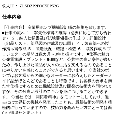
求人ID
：
ZLSDZP2FOC5EP52G
仕事内容
【仕事内容】 産業用ポンプ機械設計職の募集を致します。
■仕事の流れ １．客先仕様書の確認（必要に応じて打ち合わ
せ） ２．納入仕様書及び試験要領書の作成 ３．詳細設計
（部品リスト、部品図の作成及び出図） ４．製造部への製
作指示書作成 ５．製造状況・確認・検査 ６．取説作成 ※プ
ロジェクトの期間は数カ月～3年と様々です。 ■仕事の魅力
◇発電施設・プラント・船舶など、公共性の高い案件が多い
ため、作り上げた製品が人々の生活を支えるものであること
にやりがいを感じることができると思います。 ◇当社のポ
ンプはお客様からの細かなオーダーにお応えしたオーダーメ
イド品がほとんどであることも特徴です。お客様の要求を満
たす仕様にするために機械設計及び開発の技術力を問われま
すが、その分高い設計のスキルを身につけることができま
す。 ◇当社では「開拓者精神」をモットーにしており、過
去には世界初の機械を発表したことも。最新技術の開発も積
極的に行っていますので、技術力を高めたい方にとっては面
白い環境だと思います。