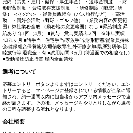
完備（労災・雇用・健保・厚生年金） ・退職金制度 ・財
形貯蓄制度 ・資格取得支援制度 ・研修制度（階層別研
修） ＜その他＞ ・従業員親睦会（バス旅行など） ・部活
動 ・同好会活動（野球・ゴルフ他） （業務内容の変更範
囲）弊社業務全般 （勤務地の変更範囲）なし ■昇給制度 昇
給あり 年1回（4月） ■賞与 賞与実績:年2回 ※昨年実績
4.371ヶ月 ■諸手当 住宅手当/家族手当/財形貯蓄/従業員持株
会/健保組合保養施設/通信教育/社外研修参加/階層別研修/親
睦旅行等 退職金：有 ■試用期間 3ヵ月 (待遇面での相違なし)
■受動喫煙防止措置 屋内全面禁煙
選考について
応募エントリーボタンよりまずはエントリーください。エン
トリーすると、マイページに登録されている情報が企業に通
知され、約一週間以内に担当者からアプリ内メッセージで連
絡が届きます。その後、メッセージをやりとりしながら選考
の日程を調整する流れとなります。
会社概要