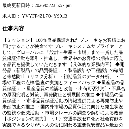
最終更新日時
：
2026/05/23 5:57 pm
求人ID
：
YVYFP4ZL7Q4YS01B
仕事内容
【ミッション】 100％良品保証されたブレーキをお客様にお
届けすることが使命です ブレーキシステムサプライヤーと
して、グローバルに 「設計～生産～市場」まで一貫した品
質保証活動を牽引・推進し、 世界中のお客様の期待に応え
る品質を提供していただきます 【具体的な業務内容】 ◆開
発品（新製品）の品質保証： ・製品設計や工程設計の確認
と未然防止（リスク分析） ・初期品質のデータ分析、 ・工
場や工程の点検/監査の実施とフィードバック ◆量産品の品
質保証： ・量産品質の確認と改善 ・出荷可否判断 ・不具合
の原因究明と対策、再発防止と横展開の推進 ◆市場品の品
質保証： ・市場品質保証活動の情報提供による再発防止や
未然防止の推進 ・国内外市場の品質保証に向けた発生状況
の監視や低減活動 ・市場クレームの調査や解析による改善
【ポジションの魅力】 〈１〉交通事故ゼロ化と社会貢献を
実感できるやりがい 人の命に関わる重要保安部品や最新の