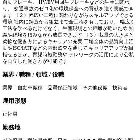
自動ブレーキ、 HV/EV用回生ブレーキなどの生産に関わ
り、 交通事故のゼロ化や環境保全への貢献を強く実感でき
ます 〈２〉幅広い工程に関わりながらスキルアップできる
環境 社内に鋳造から組立まで全工程を有しており、 幅広く
工法を学べるだけでなく、生産現場との距離が近いため 知
識や経験を積みながら成長できます 〈３〉裁量の大きさと
柔軟な働き方によるキャリアの充実 工場全体の品質向上活
動やISO/IATFなどの内部監査を通じて キャリアアップが目
指せるほか、育児時短勤務や テレワークの活用により公私
を両立した働き方が可能です
業界 / 職種 / 領域 / 役職
業界
：
自動車
職種
：
品質保証
領域
：
その他
役職
：
技術者
雇用形態
正社員
勤務地