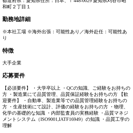
都道府県
：
愛知県
住所
：
日本、〒448-0029 愛知県刈谷市昭
和町２丁目１
勤務地詳細
※本社工場 ※海外出張：可能性あり／海外赴任：可能性あ
り
特徴
大手企業
応募要件
【必須要件】 ・大学卒以上 ・QCの知識、ご経験をお持ちの
方 ・製造業にて品質管理、品質保証経験をお持ちの方 【歓
迎要件】 ・自動車、製造業等での品質管理経験をお持ちの
方 ・生産技術にて設計、評価の経験をお持ちの方 ・物理、
化学の基礎的な知識 ・内部監査員の実務経験 ・品質マネジ
メントシステム（ISO9001,IATF16949）の知識 ・品質工学の
理解