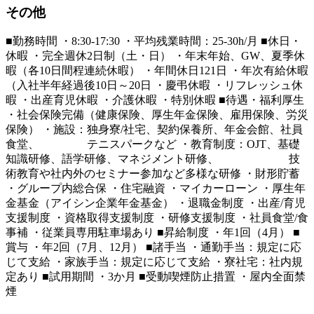
その他
■勤務時間 ・8:30-17:30 ・平均残業時間：25-30h/月 ■休日・
休暇 ・完全週休2日制（土・日） ・年末年始、GW、夏季休
暇（各10日間程連続休暇） ・年間休日121日 ・年次有給休暇
（入社半年経過後10日～20日 ・慶弔休暇 ・リフレッシュ休
暇 ・出産育児休暇 ・介護休暇 ・特別休暇 ■待遇・福利厚生
・社会保険完備（健康保険、厚生年金保険、雇用保険、労災
保険） ・施設：独身寮/社宅、契約保養所、年金会館、社員
食堂、 テニスパークなど ・教育制度：OJT、基礎
知識研修、語学研修、マネジメント研修、 技
術教育や社内外のセミナー参加など多様な研修 ・財形貯蓄
・グループ内総合保 ・住宅融資 ・マイカーローン ・厚生年
金基金（アイシン企業年金基金） ・退職金制度 ・出産/育児
支援制度 ・資格取得支援制度 ・研修支援制度 ・社員食堂/食
事補 ・従業員専用駐車場あり ■昇給制度 ・年1回（4月） ■
賞与 ・年2回（7月、12月） ■諸手当 ・通勤手当：規定に応
じて支給 ・家族手当：規定に応じて支給 ・寮社宅：社内規
定あり ■試用期間 ・3か月 ■受動喫煙防止措置 ・屋内全面禁
煙