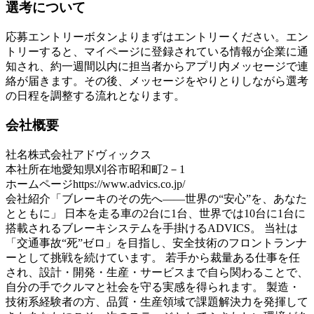
選考について
応募エントリーボタンよりまずはエントリーください。エン
トリーすると、マイページに登録されている情報が企業に通
知され、約一週間以内に担当者からアプリ内メッセージで連
絡が届きます。その後、メッセージをやりとりしながら選考
の日程を調整する流れとなります。
会社概要
社名
株式会社アドヴィックス
本社所在地
愛知県刈谷市昭和町2－1
ホームページ
https://www.advics.co.jp/
会社紹介
「ブレーキのその先へ――世界の“安心”を、あなた
とともに」 日本を走る車の2台に1台、世界では10台に1台に
搭載されるブレーキシステムを手掛けるADVICS。 当社は
「交通事故“死”ゼロ」を目指し、安全技術のフロントランナ
ーとして挑戦を続けています。 若手から裁量ある仕事を任
され、設計・開発・生産・サービスまで自ら関わることで、
自分の手でクルマと社会を守る実感を得られます。 製造・
技術系経験者の方、品質・生産領域で課題解決力を発揮して