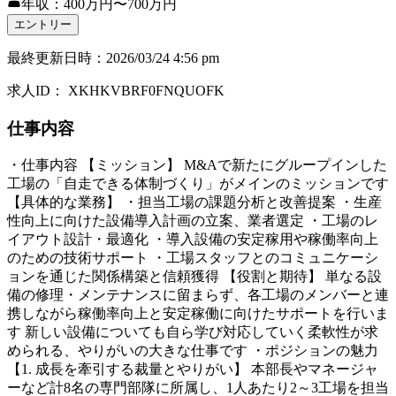
年収：400万円〜700万円
エントリー
最終更新日時
：
2026/03/24 4:56 pm
求人ID
：
XKHKVBRF0FNQUOFK
仕事内容
・仕事内容 【ミッション】 M&Aで新たにグループインした
工場の「自走できる体制づくり」がメインのミッションです
【具体的な業務】 ・担当工場の課題分析と改善提案 ・生産
性向上に向けた設備導入計画の立案、業者選定 ・工場のレ
イアウト設計・最適化 ・導入設備の安定稼用や稼働率向上
のための技術サポート ・工場スタッフとのコミュニケーシ
ョンを通じた関係構築と信頼獲得 【役割と期待】 単なる設
備の修理・メンテナンスに留まらず、各工場のメンバーと連
携しながら稼働率向上と安定稼働に向けたサポートを行いま
す 新しい設備についても自ら学び対応していく柔軟性が求
められる、やりがいの大きな仕事です ・ポジションの魅力
【1. 成長を牽引する裁量とやりがい】 本部長やマネージャ
ーなど計8名の専門部隊に所属し、1人あたり2～3工場を担当