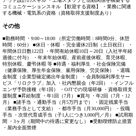
アウト設計のスキル ・工場スタッフと信頼関係を構築する
コミュニケーションスキル 【歓迎する資格】 ・業務に関連
する機械・電気系の資格（資格取得支援制度あり）
その他
■勤務時間 ・9:00～18:00 （所定労働時間：8時間0分、休憩
時間：60分） ■休日・休暇 ・完全週休2日制（土日祝日） ・
年間休日日数122日 ・年間有給休暇10日～20日（入社半年経
過後に付与） ・年末年始休暇、産前産後休暇、育児休暇、
特別休暇、慶弔休暇 等 ■待遇・福利厚生 ・社会保険完備
（健康保険、厚生年金保険、雇用保険、労災保険） ・退職
金制度（企業型確定拠出年金制度） ・会員制福利厚生サー
ビス「リロクラブ」加入 ・社内懇親会（年2回） ・インフル
エンザ予防接種（年1回） ・OJTでの現場研修 ・資格取得支
援制度 ■昇給制度 ・年1回（7月） ■賞与 ・年2回（7月・12
月） ■諸手当 ・通勤手当（月5万円まで） ・固定残業手当
（業務手当として支給） ・都市手当（月30,000円） ・役職
手当 ・次世代育成手当（子1人につき3,000円／月） ■試用期
間 ・3ヶ月（期間中の待遇に変更なし） ■受動喫煙防止措置
・屋内全面禁煙