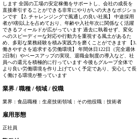
します 全国の工場の安定稼働をサポートし、会社の成長を
直接牽引することができる非常にやりがいの大きなポジショ
ンです 【2. チャレンジングで風通しの良い社風】 中途採用
者が9割以上を占めており、年齢や入社年次に関係なく活躍
できるフィールドが広がっています 過去に執着せず、変化
へのスピーディーな対応や行動力を重視する風土があるた
め、多彩な業務経験を積み実践力を磨くことができます 【3.
働きやすさを追求する労働環境】 年間休日122日（完全週休
2日制）やベースアップの実現、退職金制度の導入など、社
員への還元を積極的に行っています 今後もグループ全体で
より良い労働環境を作り上げていく予定であり、安心して長
く働ける環境が整っています
業界 / 職種 / 領域 / 役職
業界
：
食品
職種
：
生産技術
領域
：
その他
役職
：
技術者
雇用形態
正社員