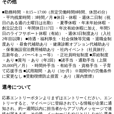
その他
■勤務時間 ・8:15～17:00（所定労働時間8時間、休憩45分）
・平均残業時間：3時間／月 ■休日・休暇 ・週休二日制（祝
日のある週の土曜日は出勤） ・夏季休暇 ・年末年始休暇 ・
創立記念日 ・年間休日117日 ・年次有給休暇に加え、年間5
日のライフサポート休暇（有給） ・週休3日制度あり（入社
2年目以降） ■待遇・福利厚生 ・社会保険等完備 ・退職金制
度あり ・昼食代補助あり ・健康診断オプション代補助あり
・保養施設宿泊費用補助あり ・社内イベント（社員旅行、
忘新年会、バーベキュー等） ・正社員時短制度 ■昇給制度
・あり ■賞与 ・あり（年2回） ■諸手当 ・通勤手当（上限
20,000円／月） ・時間外手当 ・有給手当 ・資格手当 ・子育
て応援手当 ■試用期間 ・あり（3か月） ※期間中の労働条件
に変更なし ■受動喫煙防止措置 ・あり（屋内禁煙）
選考について
応募エントリーボタンよりまずはエントリーください。エン
トリーすると、マイページに登録されている情報が企業に通
知され、約一週間以内に担当者からアプリ内メッセージで連
絡が届きます。その後、メッセージをやりとりしながら選考