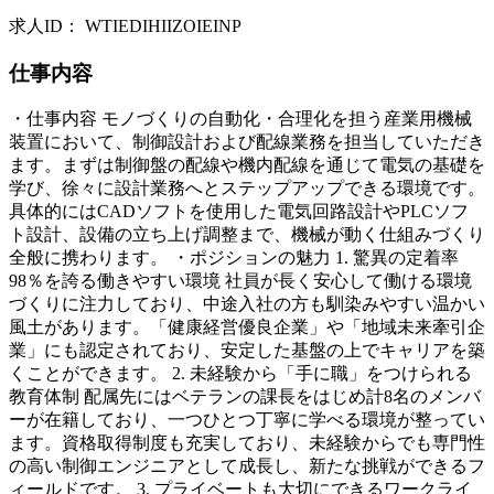
求人ID
：
WTIEDIHIIZOIEINP
仕事内容
・仕事内容 モノづくりの自動化・合理化を担う産業用機械
装置において、制御設計および配線業務を担当していただき
ます。まずは制御盤の配線や機内配線を通じて電気の基礎を
学び、徐々に設計業務へとステップアップできる環境です。
具体的にはCADソフトを使用した電気回路設計やPLCソフ
ト設計、設備の立ち上げ調整まで、機械が動く仕組みづくり
全般に携わります。 ・ポジションの魅力 1. 驚異の定着率
98％を誇る働きやすい環境 社員が長く安心して働ける環境
づくりに注力しており、中途入社の方も馴染みやすい温かい
風土があります。「健康経営優良企業」や「地域未来牽引企
業」にも認定されており、安定した基盤の上でキャリアを築
くことができます。 2. 未経験から「手に職」をつけられる
教育体制 配属先にはベテランの課長をはじめ計8名のメンバ
ーが在籍しており、一つひとつ丁寧に学べる環境が整ってい
ます。資格取得制度も充実しており、未経験からでも専門性
の高い制御エンジニアとして成長し、新たな挑戦ができるフ
ィールドです。 3. プライベートも大切にできるワークライ