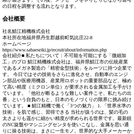
の日程を調整する流れとなります。
会社概要
社名
鯖江精機株式会社
本社所在地
福井県丹生郡越前町気比庄22-8
ホームページ
https://www.sabaeseiki.jp/recruit/about/information.php
会社紹介
■ 私たちについて：不可能を可能にする「微細加
工」のプロ 鯖江精機株式会社は、福井県鯖江市の伝統産業
であるメガネ製造の「精密金型技術」をルーツに持つ企業で
す。 今日ではその技術をさらに進化させ、自動車のエンジ
ン部品や医療用機器、産業用ロボットの重要部品など、極め
て高い精度（ミクロン単位）が要求される金属加工を手がけ
ています。「他社が断るような難しい案件こそ、私たちの出
番」という自負のもと、日本のモノづくりの限界に挑み続け
ています。 ■ 鯖江精機で働く「3つの魅力」 1. 「世界水準の
技術」を肌で感じ、習得できる 当社が扱うのは、髪の毛の
太さよりも遥かに細かい精度が求められる世界です。最新鋭
のNC旋盤やマシニングセンタを使いこなし、金属を思い通
りに操る技術は、まさに一生モノ。世界的な大手メーカーか