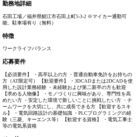
勤務地詳細
石田工場／福井県鯖江市石田上町5-3-2 ※マイカー通勤可
能、駐車場有り（無料）
特徴
ワークライフバランス
応募要件
【必須要件】 ・高卒以上の方 ・普通自動車免許をお持ちの
方（AT限定可） 【歓迎要件】 ・3DCADまたは2DCADを使
用した設計業務経験 ・未経験および第二新卒の方も歓迎
【求める人物像】 ・モノづくりに興味があり、専門性を高
めたい方 ・安定した環境で新しいことに挑戦したい方 ・チ
ームワークを大切にし、共に成長できる方 【歓迎するスキ
ル】 ・電気回路設計の基礎知識 ・PLCプログラミングの経
験（三菱、キーエンス等） 【歓迎する資格】 ・電気工事士
等の電気系資格