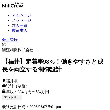
マイページ
メッセージ
求人一覧
厳選求人
会員登録
鯖
鯖江精機株式会社
【福井】定着率98%！働きやすさと成
長を両立する制御設計
福井県
設計（制御）
年収：334万円〜584万円
エントリー
最終更新日時
：
2026/03/02 5:01 pm