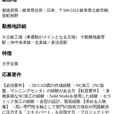
都道府県
：
岐阜県
住所
：
日本、〒509-5312 岐阜県土岐市鶴
里町柿野
勤務地詳細
※土岐工場（車通勤がメインとなる立地） ※勤務地最寄
駅：JR中央本線・太多線／多治見駅
特徴
大手企業
応募要件
【必須要件】 ・3D CAD図の作成経験 ・NC加工（NC旋
盤、マシニングセンタ）の経験がある方 【歓迎要件】 ・多
種多様なNC加工の経験 ・Solid Worksを使用した経験 ・セラ
ミック加工の経験 ・金型の設計、製造経験 【求める人物
像】 ・高い専門性を軸として部門の技術力強化や問題解決
に注力する「エキスパート」を目指す方 ・プロジェクトや