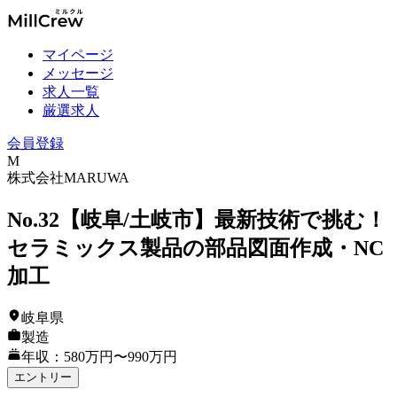
マイページ
メッセージ
求人一覧
厳選求人
会員登録
M
株式会社MARUWA
No.32【岐阜/土岐市】最新技術で挑む！
セラミックス製品の部品図面作成・NC
加工
岐阜県
製造
年収：580万円〜990万円
エントリー