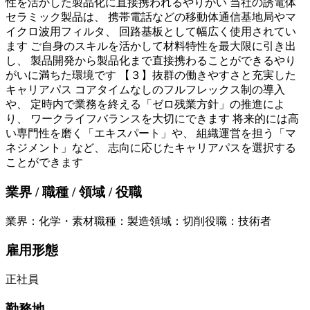
性を活かした製品化に直接携われるやりがい 当社の誘電体
セラミック製品は、 携帯電話などの移動体通信基地局やマ
イクロ波用フィルタ、 回路基板として幅広く使用されてい
ます ご自身のスキルを活かして材料特性を最大限に引き出
し、 製品開発から製品化まで直接携わることができるやり
がいに満ちた環境です 【３】抜群の働きやすさと充実した
キャリアパス コアタイムなしのフルフレックス制の導入
や、 定時内で業務を終える「ゼロ残業方針」の推進によ
り、 ワークライフバランスを大切にできます 将来的には高
い専門性を磨く「エキスパート」や、 組織運営を担う「マ
ネジメント」など、 志向に応じたキャリアパスを選択する
ことができます
業界 / 職種 / 領域 / 役職
業界
：
化学・素材
職種
：
製造
領域
：
切削
役職
：
技術者
雇用形態
正社員
勤務地