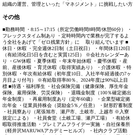
組織の運営、管理といった「マネジメント」に挑戦したい方
その他
■勤務時間 ・8:15～17:15（所定労働時間8時間/休憩60分） ・
フレックスタイム制あり ・定時時間内で業務が完了するよ
う全社をあげて「ゼロ残業方針」に 取り組んでいます ■
休日・休暇 ・完全週休2日制（土日祝日） ・年間休日120日
（有給消化日5日を含むと実質125日） ※会社カレンダーあ
り ・GW休暇 ・夏季休暇 ・年末年始休暇 ・慶弔休暇 ・産
前、産後休暇 ・育児休暇（取得実績あり） ・介護休暇 ・特
別休暇 ・年次有給休暇（初年度10日、入社半年経過後の7ヶ
月目より付与） ※有給取得率80％、2024年度は90%以上目
標 ■待遇・福利厚生 ・社会保険完備（健康保険、厚生年金
保険、雇用保険、労災保険） ・退職金制度（100％確定拠出
年金制度） ・再雇用制度あり（定年60歳） ・企業型確定拠
出年金 ・従業員持株会（奨励金5％／任意） ・財形貯蓄制度
・社員寮あり（尾張旭市、瀬戸市、土岐市、上越市 ※入寮
規定による） ・社員食堂（土岐工場、瀬戸工場） ・有給休
暇取得推進活動 ・プレミアムフライデー実施 ・自社保養所
（軽井沢MARUWAアカデミーヒルズ） ・社内クラブ活動