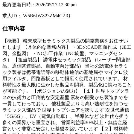
最終更新日時
：
2026/05/17 12:30 pm
求人ID
：
W5B6JWZ23ZM4C2JQ
仕事内容
【概要】 粉末成型セラミックス製品の開発業務をお任せい
たします 【具体的な業務内容】 ・3DのCAD図面作成（加工
図、金型図） ・NC加工作業（NC旋盤、マシニングセン
タ） 【担当製品】 誘電体セラミック製品 （レーザー関連部
品、通信関連部品、自動車向け部品） 当社の誘電体セラミ
ック製品は携帯電話等の移動体通信の基地局や マイクロ波
用フィルタ、回路基板として幅広く使用されています。 材
料特性を最大限に生かした製品を開発、製品化に携わること
が可能です。 【ポジションの魅力】 【１】世界トップクラ
スの技術力と圧倒的な安定基盤 素材の開発から製造までを
一貫して行っており、 他社製品よりも高い熱耐性を持つセ
ラミックス部品で 世界トップシェアを誇ります 次世代通信
「5G/6G」、EV（電気自動車）、半導体など 次世代を担う
多くの業界から重宝され、 営業利益率30%以上・無借金経
営という非常に安定した基盤を築いています 【２】材料特