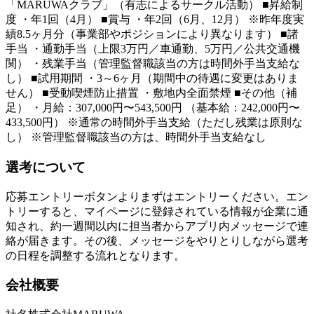
「MARUWAクラブ」（有志によるサークル活動） ■昇給制
度 ・年1回（4月） ■賞与 ・年2回（6月、12月） ※昨年度実
績8.5ヶ月分（事業部やポジションにより異なります） ■諸
手当 ・通勤手当（上限3万円／車通勤、5万円／公共交通機
関） ・残業手当（管理監督職該当の方は時間外手当支給な
し） ■試用期間 ・3～6ヶ月（期間中の待遇に変更はありま
せん） ■受動喫煙防止措置 ・敷地内全面禁煙 ■その他（補
足） ・月給：307,000円〜543,500円 （基本給：242,000円〜
433,500円） ※通常の時間外手当支給（ただし残業は原則な
し） ※管理監督職該当の方は、時間外手当支給なし
選考について
応募エントリーボタンよりまずはエントリーください。エン
トリーすると、マイページに登録されている情報が企業に通
知され、約一週間以内に担当者からアプリ内メッセージで連
絡が届きます。その後、メッセージをやりとりしながら選考
の日程を調整する流れとなります。
会社概要