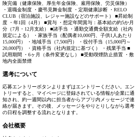
険完備（健康保険、厚生年金保険、雇用保険、労災保険）
・退職金制度 ・慶弔見舞金制度 ・定期健康診断 ・RELO
CLUB（宿泊施設、レジャー施設などのサポート） ■昇給制
度 ・年1回（4月） ■賞与 ・想定年間賞与：基本給の約5か月
分（7月・12月支給） ■諸手当 ・通勤交通費全額支給（社内
規定による） ・家族手当（配偶者10,000円、子供1人あたり
15,000円） ・地域手当（7,500円） ・役付手当（15,000円～
20,000円） ・資格手当（社内規定に基づく） ・残業手当 ■
試用期間 ・6ヶ月（条件変更なし） ■受動喫煙防止措置 ・敷
地内全面禁煙
選考について
応募エントリーボタンよりまずはエントリーください。エン
トリーすると、マイページに登録されている情報が企業に通
知され、約一週間以内に担当者からアプリ内メッセージで連
絡が届きます。その後、メッセージをやりとりしながら選考
の日程を調整する流れとなります。
会社概要