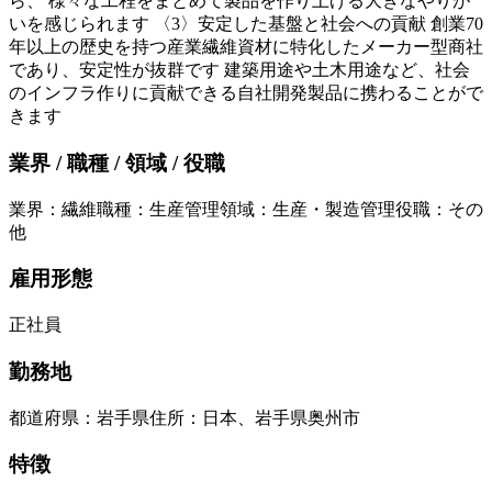
ら、 様々な工程をまとめて製品を作り上げる大きなやりが
いを感じられます 〈3〉安定した基盤と社会への貢献 創業70
年以上の歴史を持つ産業繊維資材に特化したメーカー型商社
であり、安定性が抜群です 建築用途や土木用途など、社会
のインフラ作りに貢献できる自社開発製品に携わることがで
きます
業界 / 職種 / 領域 / 役職
業界
：
繊維
職種
：
生産管理
領域
：
生産・製造管理
役職
：
その
他
雇用形態
正社員
勤務地
都道府県
：
岩手県
住所
：
日本、岩手県奥州市
特徴