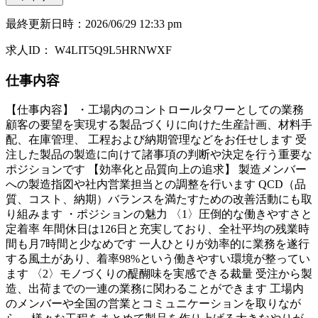
最終更新日時
：
2026/06/29 12:33 pm
求人ID
：
W4LIT5Q9L5HRNWXF
仕事内容
【仕事内容】 ・工場内のコントロールタワーとしての業務
顧客の要望を実現する製品づくりに向けた生産計画、材料手
配、在庫管理、 工程および納期管理などをお任せします 受
注した製品の製造に向けて諸事項の判断や決定を行う重要な
ポジションです 【効率化と品質向上の追求】 製造メンバー
への製造指図や社内営業担当との調整を行います QCD（品
質、コスト、納期）バランスを満たすための改善活動にも取
り組みます ・ポジションの魅力 〈1〉圧倒的な働きやすさと
定着率 年間休日は126日と充実しており、全社平均の残業時
間も月7時間と少なめです 一人ひとりが効率的に業務を遂行
する風土があり、着率98%という働きやすい環境が整ってい
ます 〈2〉モノづくりの醍醐味を実感できる裁量 受注から製
造、出荷までの一連の業務に関わることができます 工場内
のメンバーや全国の営業とコミュニケーションを取りなが