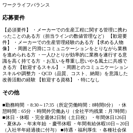
ワークライフバランス
応募要件
【必須要件】 ・メーカーでの生産工程に関する管理に携わ
ったことのある方（担当ラインの数値管理など） 【歓迎要
件】 ・メーカーでの生産管理経験のある方 【求める人物
像】 ・周囲と円滑にコミュニケーションをとりながら業務
を進められる方 ・一人ひとりが効率的に業務を遂行する意
識を高く持てる方 ・お互いを尊重し思いやる風土に共感で
きる方 【歓迎するスキル】 ・周囲とのコミュニケーション
スキルや調整力 ・QCD（品質、コスト、納期）を意識した
改善活動の経験 【歓迎する資格】 ・特になし
その他
■勤務時間 ・8:30～17:35（所定労働時間：8時間0分） ・休
憩時間：65分 ・時間外労働あり（全社平均残業：月7時間）
■休日・休暇 ・完全週休2日制（土日祝） ・年間休日126日
・夏休み ・年末年始 ・慶弔休暇 ・年間有給休暇10日～20日
（入社半年経過後に付与） ■待遇・福利厚生 ・各種社会保