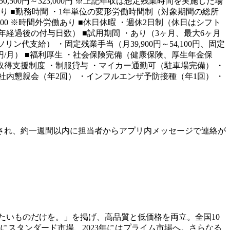
50,500円～323,000円 ※上記年収は想定残業時間を実施した場
あり ■勤務時間 ・1年単位の変形労働時間制（対象期間の総所
0～8:00 ※時間外労働あり ■休日休暇 ・週休2日制（休日はシフト
半年経過後の付与日数） ■試用期間 ・あり（3ヶ月、最大6ヶ月
支給） ・固定残業手当（月39,900円～54,100円、固定
00円/月） ■福利厚生 ・社会保険完備（健康保険、厚生年金保
取得支援制度 ・制服貸与 ・マイカー通勤可（駐車場完備） ・
社内懇親会（年2回） ・インフルエンザ予防接種（年1回） ・
され、約一週間以内に担当者からアプリ内メッセージで連絡が
たいものだけを。」を掲げ、高品質と低価格を両立。全国10
年にスタンダード市場、2023年にはプライム市場へ。さらなる