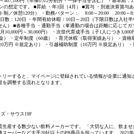
0円～407,100円（年俸の12分割分・一律手当を含む） ・基本給：2
想定です。 ■昇給 ・年1回（4月） ■賞与 ・別途決算賞与
フト制／休憩120分） ・勤務パターン： 8:00～20:00 20:0
日数：120日 ・年間有給休暇：10日～20日（下限日数は入社
 ■各種手当 ・通勤手当（車通勤の場合は距離に応じてガソリン代
0,000円～30,000円） ・次世代育成手当（子1人につき3,0
） ・定年制度（60歳） ・育児休暇（取得実績あり） ・資格
万円 ※規定あり） ・引越補助制度（10万円 ※規定あり） ・
トリーすると、マイページに登録されている情報が企業に通知
程を調整する流れとなります。
ズ・サウス19F
生産する数少ない飲料メーカーです。 「大切な人に、飲ませ
ーパーなど大手20社以上のPB商品を担っています。 2021