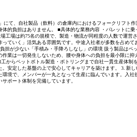
」にて、自社製品（飲料）の倉庫内におけるフォークリフト作
体的負担はありません。 ■具体的な業務内容 ・パレットに乗
御殿場工場は約75名の規模で、製造・物流が同程度の人数で運営さ
作っていく」活気ある雰囲気です。中途入社者が多数を占めて
力的な負担が少ない「手積み・手降ろしなし」の環境 扱う製品は
作業は一切発生しないため、腰や身体への負担を最小限に抑えて
葉加工からペットボトル製造・ボトリングまで自社一貫生産体制
。安定した基盤の上で安心してキャリアを築けます。 3. 新し
た環境で、メンバーが一丸となって生産に臨んでいます。入社後
いサポート体制を完備しています。