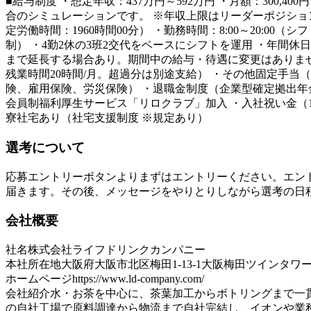
■給与制度 ・想定年収：437万円～592万円 ・月額：300,40
合のシミュレーションです。 ※年収上限はリーダーポジションの
定労働時間：1960時間00分） ・勤務時間：8:00～20:00（シ
制） ・4勤2休の3班2交代をベースにシフトを運用 ・年間休日
まで延長する場合あり。期間中の給与・待遇に変更はありません）
残業時間20時間/月。超過分は別途支給） ・その他固定手当（月1
険、雇用保険、労災保険） ・退職金制度（企業型確定拠出年金
会員制福利厚生サービス「リロクラブ」加入 ・入社祝い金（10
寮社宅あり（社宅支援制度 ※規定あり）
選考について
応募エントリーボタンよりまずはエントリーください。エン
届きます。その後、メッセージをやりとりしながら選考の日
会社概要
社名
株式会社ライフドリンクカンパニー
本社所在地
大阪府大阪市北区梅田1-13-1大阪梅田ツインタワー
ホームページ
https://www.ld-company.com/
会社紹介
水・お茶を中心に、茶葉加工からボトリングまで一貫
の自社工場で原料調達から物流まで自社完結し、イオンや業務ス