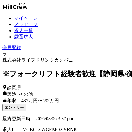
マイページ
メッセージ
求人一覧
厳選求人
会員登録
ラ
株式会社ライフドリンクカンパニー
※フォークリフト経験者歓迎【静岡県/
静岡県
製造, その他
年収：437万円〜592万円
エントリー
最終更新日時
：
2026/08/06 3:37 pm
求人ID
：
VOBCIXWGEMOXVRNK