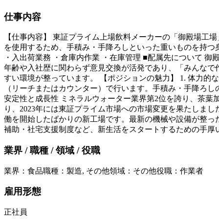
仕事内容
【仕事内容】 東証プライム上場飲料メーカーの「御殿場工場
を使用するため、手積み・手降ろしといった重いものを持つ身
・入出荷業務 ・倉庫内作業 ・在庫管理 ■配属先について 
年齢や入社歴に関わらず意見交換が活発であり、「みんなで
すい環境が整っています。 【ポジションの魅力】 1. 体
（リーチまたはカウンター）で行います。手積み・手降ろしの
安定性と成長性 ミネラルウォーター業界第2位を誇り、茶
り、2023年には東証プライム市場への市場変更を果たしました
働を開始したばかりの新工場です。最新の機械や設備が整っ
補助・社宅支援制度など、新生活をスタートするための手厚
業界 / 職種 / 領域 / 役職
業界
：
食品
職種
：
製造, その他
領域
：
その他
役職
：
作業者
雇用形態
正社員