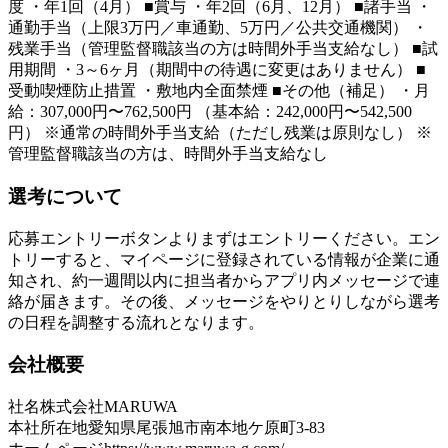
度 ・年1回（4月） ■賞与 ・年2回（6月、12月） ■諸手当 ・
通勤手当（上限3万円／車通勤、5万円／公共交通機関） ・
残業手当（管理監督職該当の方は時間外手当支給なし） ■試
用期間 ・3～6ヶ月（期間中の待遇に変更はありません） ■
受動喫煙防止措置 ・敷地内全面禁煙 ■その他（補足） ・月
給：307,000円〜762,500円 （基本給：242,000円〜542,500
円） ※通常の時間外手当支給（ただし残業は原則なし） ※
管理監督職該当の方は、時間外手当支給なし
選考について
応募エントリーボタンよりまずはエントリーください。エン
トリーすると、マイページに登録されている情報が企業に通
知され、約一週間以内に担当者からアプリ内メッセージで連
絡が届きます。その後、メッセージをやりとりしながら選考
の日程を調整する流れとなります。
会社概要
社名
株式会社MARUWA
本社所在地
愛知県尾張旭市南本地ケ原町3-83