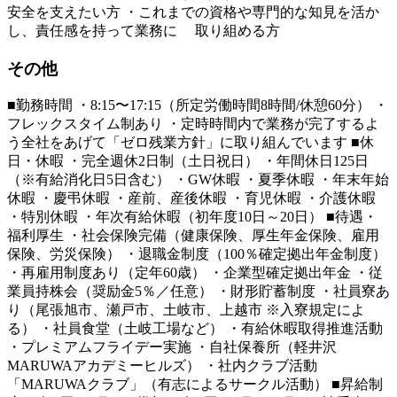
安全を支えたい方 ・これまでの資格や専門的な知見を活か
し、責任感を持って業務に 取り組める方
その他
■勤務時間 ・8:15〜17:15（所定労働時間8時間/休憩60分） ・
フレックスタイム制あり ・定時時間内で業務が完了するよ
う全社をあげて「ゼロ残業方針」に取り組んでいます ■休
日・休暇 ・完全週休2日制（土日祝日） ・年間休日125日
（※有給消化日5日含む） ・GW休暇 ・夏季休暇 ・年末年始
休暇 ・慶弔休暇 ・産前、産後休暇 ・育児休暇 ・介護休暇
・特別休暇 ・年次有給休暇（初年度10日～20日） ■待遇・
福利厚生 ・社会保険完備（健康保険、厚生年金保険、雇用
保険、労災保険） ・退職金制度（100％確定拠出年金制度）
・再雇用制度あり（定年60歳） ・企業型確定拠出年金 ・従
業員持株会（奨励金5％／任意） ・財形貯蓄制度 ・社員寮あ
り（尾張旭市、瀬戸市、土岐市、上越市 ※入寮規定によ
る） ・社員食堂（土岐工場など） ・有給休暇取得推進活動
・プレミアムフライデー実施 ・自社保養所（軽井沢
MARUWAアカデミーヒルズ） ・社内クラブ活動
「MARUWAクラブ」（有志によるサークル活動） ■昇給制