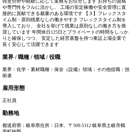
得意分野や経験に応じて業務をお任せします お持ちの資格
や専門性をフルに活かし、 工場の安定稼働や安全管理に直
接的に貢献できる裁量のある環境です 【３】フレックスタ
イム制・原則残業なしの働きやすさ フレックスタイム制を
導入しており、 全社を挙げて残業は原則なしの働き方を推
奨しています 年間休日125日とプライベートの時間をしっか
りと確保しつつ、 安定した経営基盤を持つ東証上場企業で
長く安心して活躍できます
業界 / 職種 / 領域 / 役職
業界
：
化学・素材
職種
：
保全（設備）
領域
：
その他
役職
：
技
術者
雇用形態
正社員
勤務地
都道府県
：
岐阜県
住所
：
日本、〒509-5312 岐阜県土岐市鶴
里町柿野