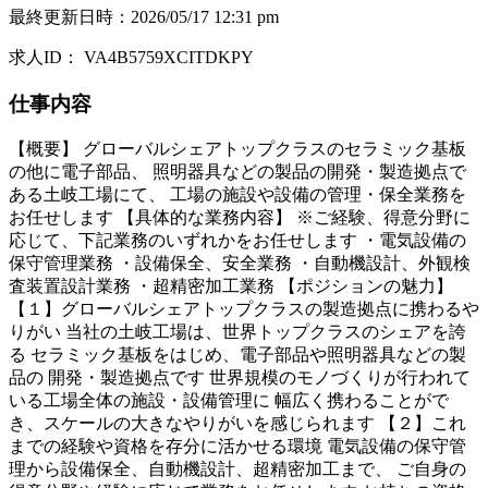
最終更新日時
：
2026/05/17 12:31 pm
求人ID
：
VA4B5759XCITDKPY
仕事内容
【概要】 グローバルシェアトップクラスのセラミック基板
の他に電子部品、 照明器具などの製品の開発・製造拠点で
ある土岐工場にて、 工場の施設や設備の管理・保全業務を
お任せします 【具体的な業務内容】 ※ご経験、得意分野に
応じて、下記業務のいずれかをお任せします ・電気設備の
保守管理業務 ・設備保全、安全業務 ・自動機設計、外観検
査装置設計業務 ・超精密加工業務 【ポジションの魅力】
【１】グローバルシェアトップクラスの製造拠点に携わるや
りがい 当社の土岐工場は、世界トップクラスのシェアを誇
る セラミック基板をはじめ、電子部品や照明器具などの製
品の 開発・製造拠点です 世界規模のモノづくりが行われて
いる工場全体の施設・設備管理に 幅広く携わることがで
き、スケールの大きなやりがいを感じられます 【２】これ
までの経験や資格を存分に活かせる環境 電気設備の保守管
理から設備保全、自動機設計、超精密加工まで、 ご自身の