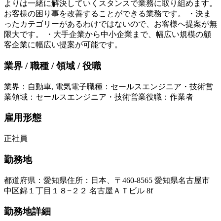
よりは一緒に解決していくスタンスで業務に取り組めます。
お客様の困り事を改善することができる業務です。 ・決ま
ったカテゴリーがあるわけではないので、お客様へ提案が無
限大です。 ・大手企業から中小企業まで、幅広い規模の顧
客企業に幅広い提案が可能です。
業界 / 職種 / 領域 / 役職
業界
：
自動車, 電気電子
職種
：
セールスエンジニア・技術営
業
領域
：
セールスエンジニア・技術営業
役職
：
作業者
雇用形態
正社員
勤務地
都道府県
：
愛知県
住所
：
日本、〒460-8565 愛知県名古屋市
中区錦１丁目１８−２２ 名古屋ＡＴビル 8f
勤務地詳細