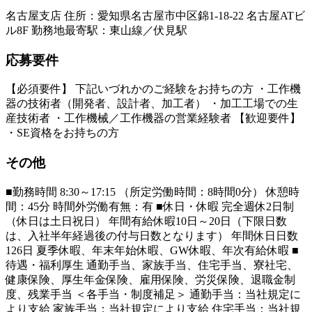
名古屋支店 住所：愛知県名古屋市中区錦1-18-22 名古屋ATビ
ル8F 勤務地最寄駅：東山線／伏見駅
応募要件
【必須要件】 下記いづれかのご経験をお持ちの方 ・工作機
器の技術者（開発者、設計者、加工者） ・加工工場での生
産技術者 ・工作機械／工作機器の営業経験者 【歓迎要件】
・SE資格をお持ちの方
その他
■勤務時間 8:30～17:15 （所定労働時間：8時間0分） 休憩時
間：45分 時間外労働有無：有 ■休日・休暇 完全週休2日制
（休日は土日祝日） 年間有給休暇10日～20日（下限日数
は、入社半年経過後の付与日数となります） 年間休日日数
126日 夏季休暇、年末年始休暇、GW休暇、年次有給休暇 ■
待遇・福利厚生 通勤手当、家族手当、住宅手当、寮社宅、
健康保険、厚生年金保険、雇用保険、労災保険、退職金制
度、残業手当 ＜各手当・制度補足＞ 通勤手当：当社規定に
より支給 家族手当：当社規定により支給 住宅手当：当社規