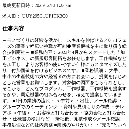
最終更新日時
：
2025/12/13 1:23 am
求人ID
：
UUY295G1UP1TK3C0
仕事内容
～モノづくりの経験を活かし、スキルを伸ばせる／0→1フェ
ーズの事業で幅広い挑戦が可能◆産業機械を主に取り扱う総
合技術商社～ ■業務内容： 2023年4月からスタートした「加
工ビジネス」の新規顧客開拓をお任せします。工作機械など
を加工し、よりお客様の使いやすい仕様にカスタマイズした
り、付加価値を付けるビジネスです。 ■業務詳細： 大手、
中小の生産技術の方や経営者の方にお会いし、提案をはじめ
とした営業をお願いします。対象物の図面をもらうなどし、
そこから、どんなプログラム、工作機器、工作機械を提案す
るかや、周辺機器の組み合わせを、考えて提案していきま
す。 ■1日の業務の流れ： ＜午前＞ ・出社、メール確認 ・
グループでのミーティング ・資料や見積もりの作成 ・テレ
アポ ＜午後＞ ・お客様と打ち合わせ ・協力会社と打ち合わ
せ ・仕様書の検討など ・帰社後、見積作成やメール確認、
事務処理などの社内業務 ■業務のやりがい： ・”売る”という