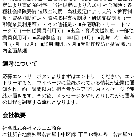
定により支給 寮社宅：当社規定により入居可 社会保険：各
種社会保険完備 退職金制度：当社規定により支給 ＜教育制
度・資格補助補足＞ 資格取得支援制度・研修支援制度（一
部従業員利用可） ＜その他補足＞ ■在宅勤務・リモートワ
ーク可（一部従業員利用可） ■出産・育児支援制度（一部従
業員利用可） ■昇給制度 有 年1回（4月） ■賞与 有 年2
回（7月、12月） ■試用期間 3ヶ月 ■受動喫煙防止措置 敷地
内全面禁煙
選考について
応募エントリーボタンよりまずはエントリーください。エン
トリーすると、マイページに登録されている情報が企業に通
知され、約一週間以内に担当者からアプリ内メッセージで連
絡が届きます。その後、メッセージをやりとりしながら選考
の日程を調整する流れとなります。
会社概要
社名
株式会社マルエム商会
本社所在地
愛知県名古屋市中区錦1丁目18番22号 名古屋AT